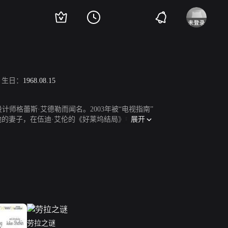
生日：
1968.08.15
师格蕾斯·艾德勒而闻名。2003年被“电视指南”
展开
演他的妻子，在伍迪·艾伦的《好莱坞结局》中她也
》等。
劳拉之谜