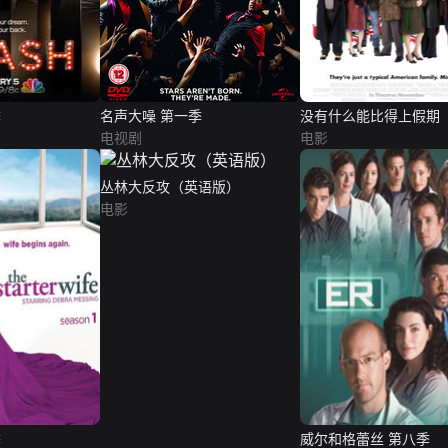
季
名声大噪 第一季
没有什么能比得上假期
电视剧
电影
丛林大反攻（英语版）
电影
季
威尔和格蕾丝 第八季