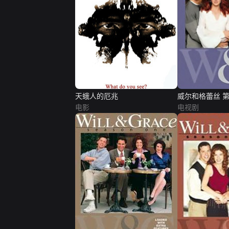
天蛾人的厄兆
威尔和格蕾丝 
电影
电视剧