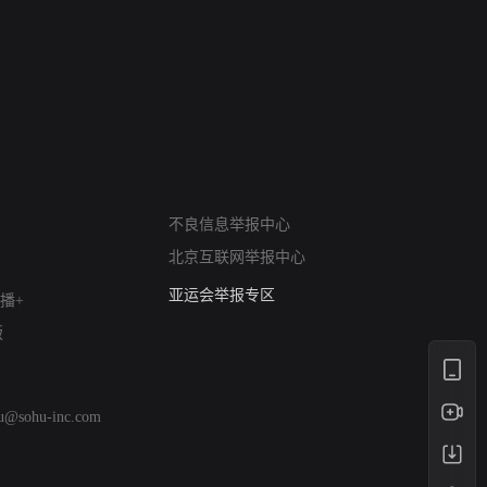
网络暴力有害信息举报
12318 文化市场举报
不良信息举报中心
算法推荐专项举报
北京互联网举报中心
亚运会举报专区
涉历史虚无举报
播+
网络谣言信息专项
版
涉政举报入口
涉未成年人举报
清朗自媒体乱象举报
hu@sohu-inc.com
涉民族宗教有害信息举报
清朗·生活服务类内容举报