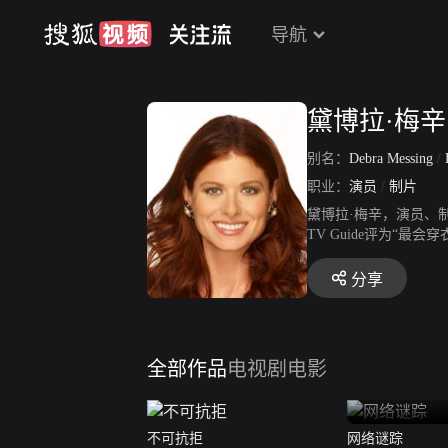
导航
黛博拉·梅辛
别名：
Debra Messing
/
职业：
演员
/
制片
黛博拉·梅辛，演员、
TV Guide评为“
静悄悄地出演了一个小
分享
全部作品
电视剧
电影
不可抗拒
网络谜踪