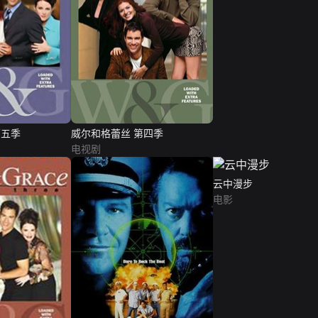
第五季
威尔和格蕾丝 第四季
电视剧
云中漫步
电影