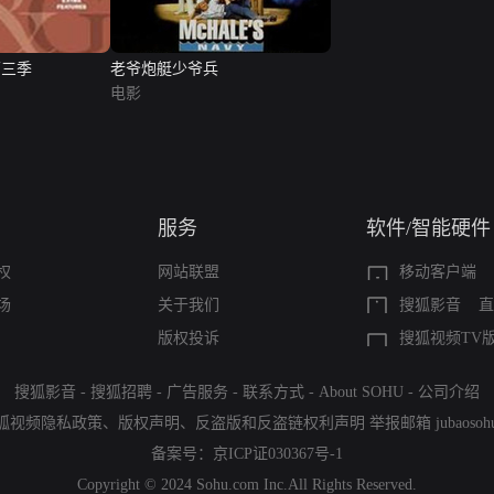
第三季
老爷炮艇少爷兵
电影
服务
软件/智能硬件
权
网站联盟
移动客户端
场
关于我们
搜狐影音
直
版权投诉
搜狐视频TV
搜狐影音
-
搜狐招聘
-
广告服务
-
联系方式
-
About SOHU
-
公司介绍
狐视频隐私政策
、
版权声明
、
反盗版和反盗链权利声明
举报邮箱
jubaoso
备案号：
京ICP证030367号-1
Copyright © 2024 Sohu.com Inc.All Rights Reserved.