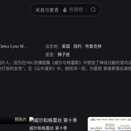
Debra Lynn Messing
/
黛伯拉·麦辛
出生地：
美国
/
纽约
/
布鲁克林
星座：
狮子座
制片人，因为在NBC热播剧集《威尔与格蕾斯》中塑造了神经过敏的室内设计
最会穿衣打扮的女性”。在《云中漫步》中，她惊鸿一现，为基努·里维斯情出
角色。其他作品有《没有什么能比得上假期》、《紫罗兰》、《幸运牌手
预告片
威尔和格蕾丝 第十季