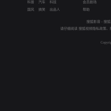
科普
汽车
科技
会员剧场
国风
搞笑
出品人
帮助
搜狐影音
-
搜狐
请仔细阅读
搜狐视频隐私政策
、
Copyri