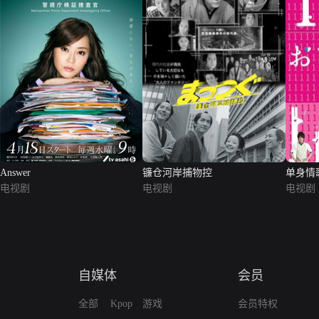
Answer
镰仓河岸捕物控
单身情
电视剧
电视剧
电视剧
自媒体
会员
全部
Kpop
游戏
会员特权