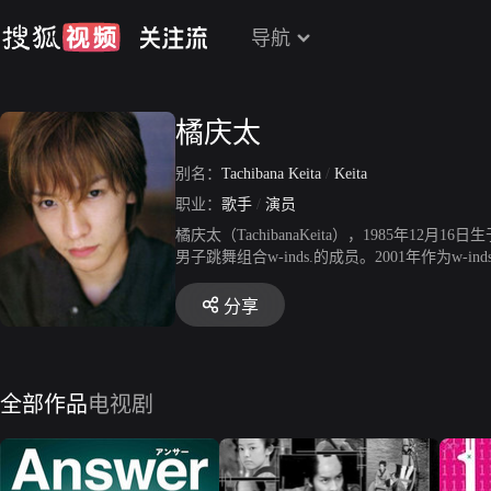
导航
橘庆太
别名：
Tachibana Keita
/
Keita
职业：
歌手
/
演员
橘庆太（TachibanaKeita），1985年12
男子跳舞组合w-inds.的成员。2001年作为
正式再次出道。2007年，发行日语专辑《FRIEND》。2
组合开启夏季全日本巡回演唱会。2011年，组合W-i
分享
5年推出个人迷你专辑《Fragments》。
全部作品
电视剧