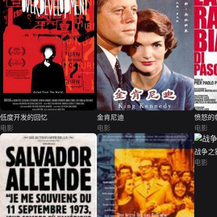
低度开发的回忆
金肯尼迪
愤怒的
电影
电影
电影
战争之
电影