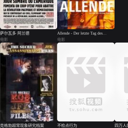
萨尔瓦多·阿兰德
Allende - Der letzte Tag des
电影
Salvador Allende
电影
克格勃超常现象研究档案
不检点行为
四万人