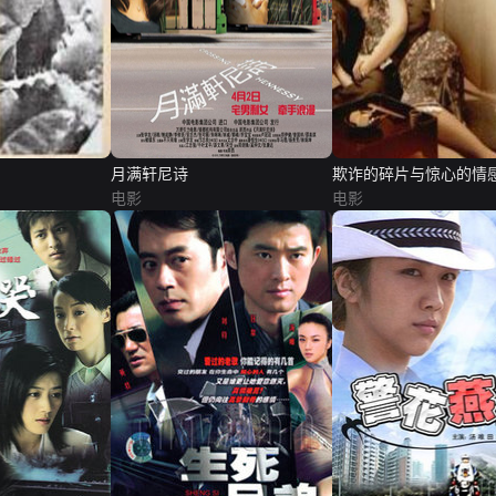
月满轩尼诗
欺诈的碎片与惊心的情
电影
·戒》纪实
电影