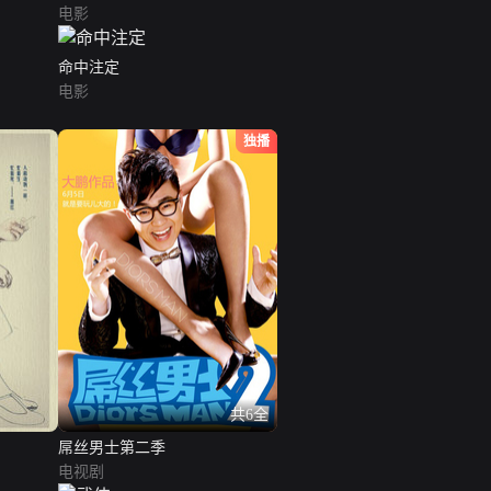
电影
命中注定
电影
独播
共6全
屌丝男士第二季
电视剧