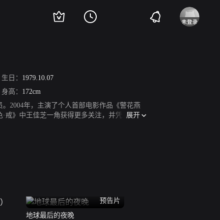
生日：
1979.10.07
身高：
172cm
员。2004年，主演了个人首部电影作品《警花燕
展开
色·戒》中王佳芝一角获得更多关注，并凭该片夺
传媒大奖最佳女主角奖。2011年，凭借文艺片
13年，汤唯主演的爱情片《北京遇上西雅图》创
员、北京大学生电影节最佳女演员等多个奖项。2
年，其主演的爱情片《北京遇上西雅图之不二情书》取
，饰演女主角孙若微。2022年，凭借爱情片《分手
釜日电影奖最佳女主角、第43届韩国青龙奖最佳女
预告片
地球最后的夜晚