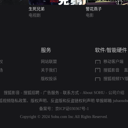
生死兄弟
警花燕子
电视剧
电影
服务
软件/智能硬件
权
网站联盟
移动客户端
场
关于我们
搜狐影音
直
版权投诉
搜狐视频TV
搜狐影音
-
搜狐招聘
-
广告服务
-
联系方式
-
About SOHU
-
公司介绍
狐视频隐私政策
、
版权声明
、
反盗版和反盗链权利声明
举报邮箱
jubaoso
备案号：
京ICP证030367号-1
Copyright © 2024 Sohu.com Inc.All Rights Reserved.