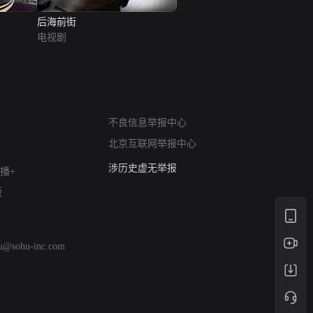
后海前街
电视剧
网络暴力有害信息举报
12318 文化市场举报
不良信息举报中心
算法推荐专项举报
北京互联网举报中心
亚运会举报专区
涉历史虚无举报
播+
网络谣言信息专项
版
涉政举报入口
涉未成年人举报
清朗自媒体乱象举报
hu@sohu-inc.com
涉民族宗教有害信息举报
清朗·生活服务类内容举报
清朗春节网络环境整治