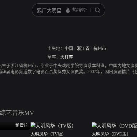
出生地：
中国
/
浙江省
/
杭州市
星座：
天秤座
月7日出生于浙江省杭州市，毕业于中央戏剧学院导演系本科班，中国内地女演
第6届电影频道数字电影百合奖优秀女演员奖。2007年，因出演剧情片《
奖最佳新人奖。2010年，凭借爱情片《月满轩尼诗》获得第11届华语电影
大赏、韩国影评奖、釜山电影评论家协会奖等十余个最佳女主角奖项。20
录，凭借该片获得上海影评人奖最佳女主角、中国电影导演协会年度女演
片《黄金时代》中饰演萧红。2015年，主演动作片《骇客交锋》。2016
成绩，再次创造了华语爱情片票房纪录。2019年，主演古装剧《大明风华》
韩国影评奖最佳女主角、第27届韩国春史电影奖最佳女主角及第31届韩国
综艺
音乐MV
协会奖最佳女主角五个奖项。
预告片
大明风华（TV版）
大明风华（DVD版）