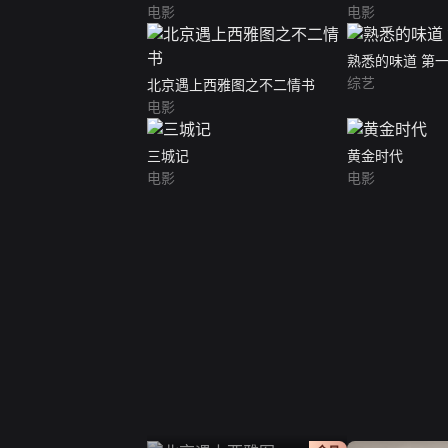
电影
电影
熟悉的味道 第
综艺
北京遇上西雅图之不二情书
电影
三城记
黄金时代
电影
电影