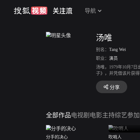
导航
汤唯
别名：
Tang Wei
职业：
演员
汤唯，1979年10
子》，并凭借该片获得
得第44届台湾电影金马
《晚秋》获得百想艺术
分享
造了华语爱情片票房纪
014年，在文艺爱情
得了7.9亿元的票房
的决心》获得第42届
全部作品
电视剧
电影
主持综艺
参加
演员、韩国电影制作人
分手的决心
吹哨人