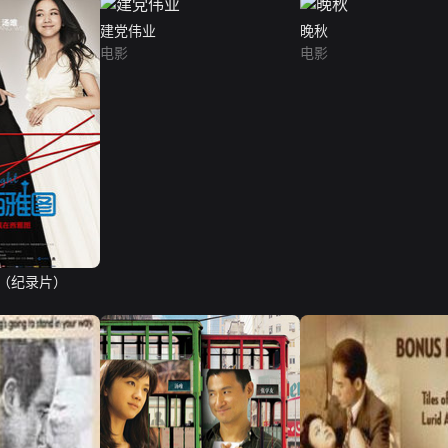
建党伟业
晚秋
电影
电影
（纪录片）