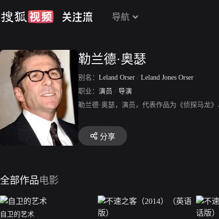
导航
勒兰德·奥瑟
别名：
Leland Orser
/
Leland Jones Orser
职业：
演员
/
导演
勒兰德·奥瑟，演员，代表作品为《侦探马龙》
分享
全部作品
电影
自卫的艺术