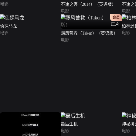
电影
不速之客（2014）（英语版）
不速之
电影
电影
会员
正片
侦探马龙
柏林迷
电影
电影
飓风营救（Taken）（英语版）
电影
最后生机
神秘拼
电影
电影