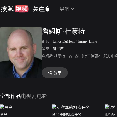
导航
詹姆斯·杜蒙特
别名：
James DuMont
/
Jimmy Dime
星座：
狮子座
詹姆斯·杜蒙特，曾出演《特工佳丽2：武力巾
分享
全部作品
电视剧
电影
黑鸟
斯宾塞的机密任务
银行家