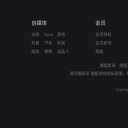
自媒体
会员
全部
Kpop
游戏
会员特权
科普
汽车
科技
会员剧场
国风
搞笑
出品人
帮助
搜狐影音
-
搜狐
请仔细阅读
搜狐视频隐私政策
、
Copyri