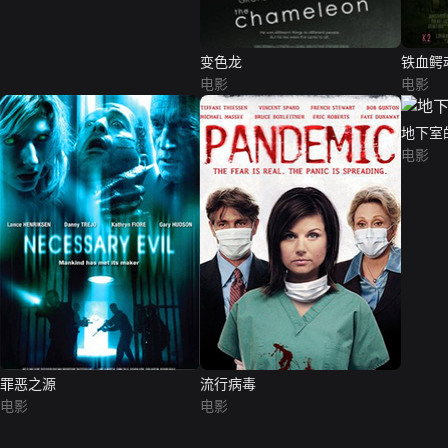
变色龙
铁血鳄
电影
电影
地下室
电影
罪恶之源
流行病毒
电影
电影