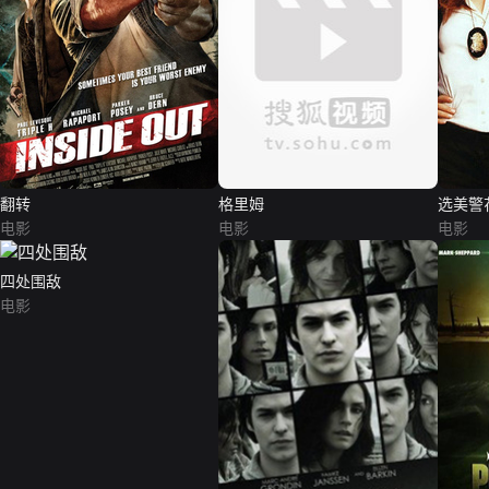
翻转
格里姆
选美警
电影
电影
电影
四处围敌
电影