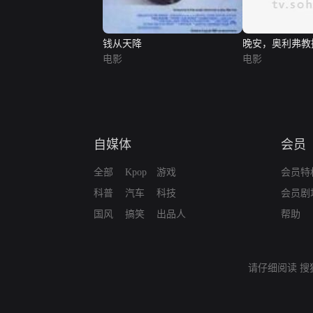
钱从天降
晚安，奥利弗教
电影
电影
自媒体
会员
全部
Kpop
游戏
会员特
科普
汽车
科技
会员剧
国风
搞笑
出品人
帮助
请仔细阅读
搜