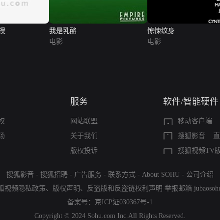
授
我是乳酪
惊悚纹身
电影
电影
服务
软件/智能硬件
权
网站联盟
移动客户端
场
关于我们
搜狐影音
直
版权投诉
搜狐视频TV
搜狐影音
-
搜狐招聘
-
广告服务
-
联系方式
-
About SOHU
-
公司介绍
狐视频隐私政策
、
版权声明
、
反盗版和反盗链权利声明
举报邮箱
jubaoso
备案号：
京ICP证030367号-1
Copyright © 2024 Sohu.com Inc.All Rights Reserved.