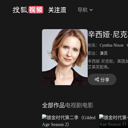
导航
辛西娅·尼
别名：
Cynthia Nixon
/
职业：
演员
辛西娅·尼克松，美国女演
艾美奖配角。
分享
全部作品
电视剧
电影