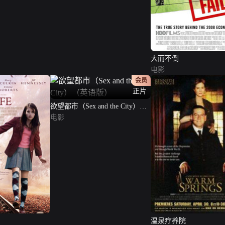
大而不倒
电影
会员
正片
欲望都市（Sex and the City）
（英语版）
电影
温泉疗养院