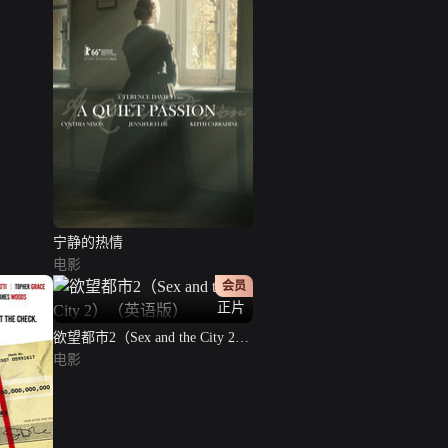
宁静的热情
电影
会员
正片
欲望都市2（Sex and the City 2）
（英语版）
电影