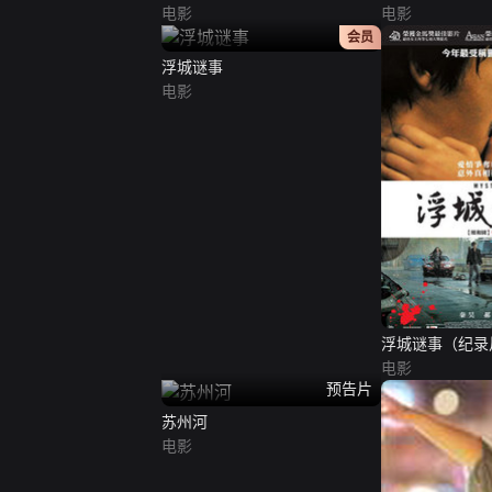
电影
电影
正片
会员
浮城谜事
电影
浮城谜事（纪录
电影
预告片
苏州河
电影