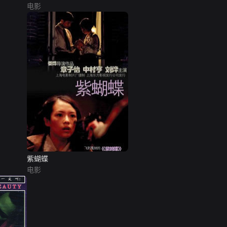
电影
紫蝴蝶
电影