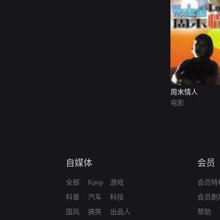
周末情人
电影
自媒体
会员
全部
Kpop
游戏
会员特
科普
汽车
科技
会员剧
国风
搞笑
出品人
帮助