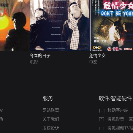
冬春的日子
危情少女
电影
电影
服务
软件/智能硬件
权
网站联盟
移动客户端
场
关于我们
搜狐影音
直
版权投诉
搜狐视频TV