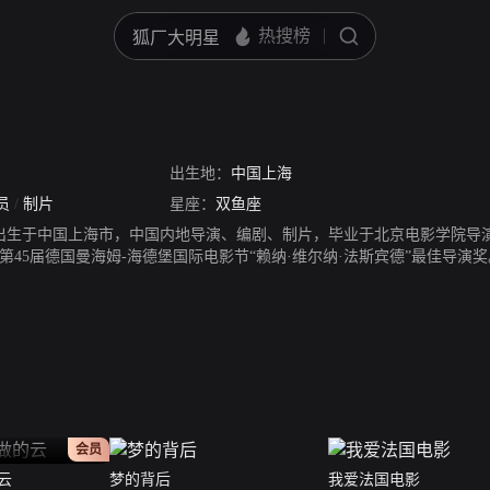
出生地：
中国上海
员
/
制片
星座：
双鱼座
15日出生于中国上海市，中国内地导演、编剧、制片，毕业于北京电影学院导
45届德国曼海姆-海德堡国际电影节“赖纳·维尔纳·法斯宾德”最佳导演奖
日，自编自导的剧情片《苏州河》首映，该片获得了第29届鹿特丹国际电影节最
》首映，该片获得了第56届戛纳国际电影节主竞赛单元-金棕榈奖提名。2
主竞赛单元-金棕榈奖提名，但因该片没有取得电影局审查通过令就违规参
4日，执导的剧情片《春风沉醉的夜晚》上映，该片获得了第62届戛纳国际电影
映。2012年，拍摄了剧情片《浮城谜事》，该片获得了第7届亚洲电影大奖
情片《推拿》上映，娄烨凭借该片获得了第64届柏林国际电影节最佳艺术贡献
的云》上映，凭借该片获得了第55届台湾电影金马奖最佳导演提名。2020
19年度表彰大会年度导演提名。
正片
会员
云
梦的背后
我爱法国电影