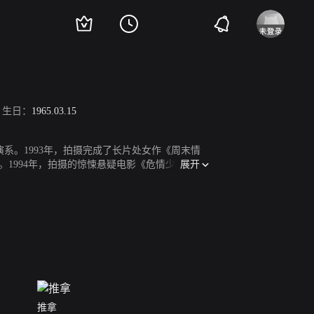
生日：
1965.03.15
演系。1993年，拍摄完成了长片处女作《周末情
展开
。1994年，拍摄的惊悚悬疑电影《危情少女》上
佳影片金虎奖。2003年5月22日，编导并担任制
006年，拍摄完成电影《颐和园》，该片获得了第
赛戛纳国际电影节，娄烨被电影局通知五年内不得
节主竞赛单元-金棕榈奖提名。2011年9月1日，
最佳电影奖，娄烨则获得了最佳编剧奖。2014年
（摄影）银熊奖。2019年4月4日，执导的悬疑犯
年8月24日，凭借《风中有朵雨做的云》获第11届
推拿