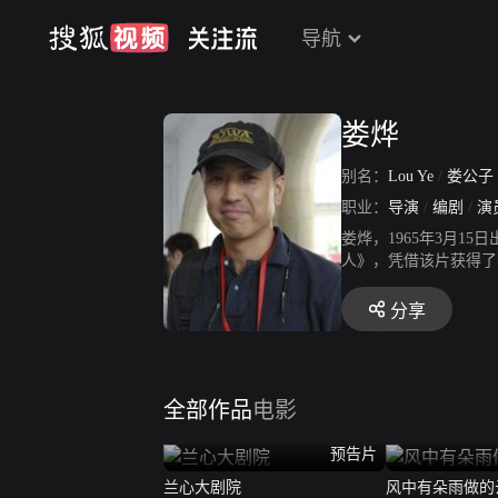
导航
娄烨
别名：
Lou Ye
/
娄公子
职业：
导演
/
编剧
/
演
娄烨，1965年3月
人》，凭借该片获得了第
映。2000年1月29
片人的剧情片《紫蝴蝶
分享
59届戛纳国际电影节
拍片。2009年5月1
拍摄的剧情片《花》上
2月11日，执导的剧
全部作品
电影
罪电影《风中有朵雨做
中国电影导演协会20
预告片
兰心大剧院
风中有朵雨做的