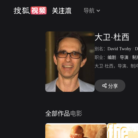
导航
大卫·杜西
别名：
David Twohy
/
D
职业：
编剧
/
导演
/
制
大卫·杜西，导演、制
分享
全部作品
电影