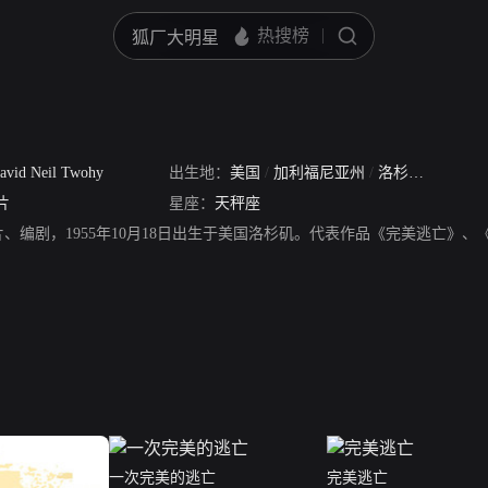
avid Neil Twohy
出生地：
美国
/
加利福尼亚州
/
洛杉矶县
片
星座：
天秤座
片、编剧，1955年10月18日出生于美国洛杉矶。代表作品《完美逃亡》
一次完美的逃亡
完美逃亡