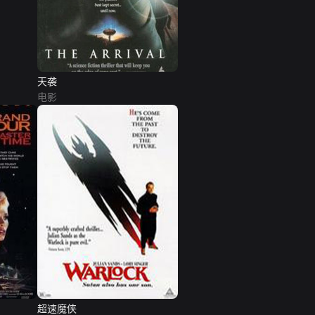
天袭
电影
超速魔侠