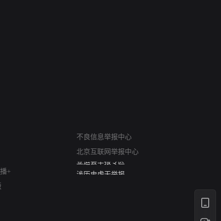
网络暴力有害信息举报
12318 文化市场举报
不良信息举报中心
算法推荐专项举报
北京互联网举报中心
亚运会举报专区
涉历史虚无举报
播+
网络谣言信息专项
版
涉政举报入口
涉未成年人举报
清朗自媒体乱象举报