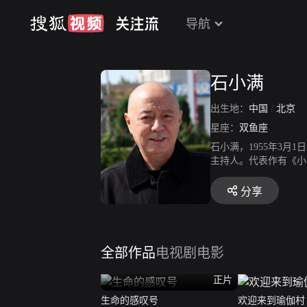
导航
石小满
出生地：
中国
/
北京
星座：
双鱼座
石小满，1955年3月
主持人。代表作有《小
分享
全部作品
电视剧
电影
正片
生命的感叹号
欢迎来到瑜伽村