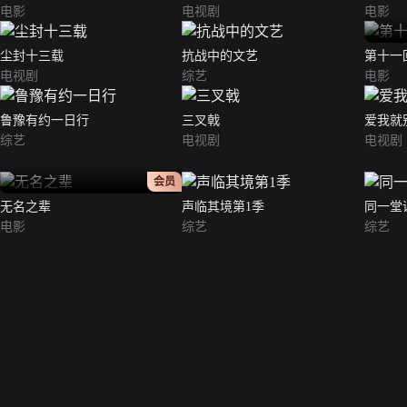
电影
电视剧
电影
尘封十三载
抗战中的文艺
第十一
电视剧
综艺
电影
鲁豫有约一日行
三叉戟
爱我就
综艺
电视剧
电视剧
正片
会员
无名之辈
声临其境第1季
同一堂
电影
综艺
综艺