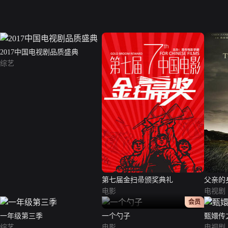
2017中国电视剧品质盛典
综艺
第七届金扫帚颁奖典礼
父亲的
电影
电视剧
正片
会员
一年级第三季
一个勺子
甄嬛传
综艺
电影
电视剧