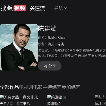
导航
陈建斌
别名：
Jianbin Chen
职业：
演员
/
导演
陈建斌，1970年6月27日生于新疆维吾尔
家话剧院演员。1998年从中央戏剧学院表演系研
婚十年》，获得第24届中国电视剧飞天奖优秀
鹰奖观众喜爱的电视剧男演员奖。2010年，在历
分享
4年，凭借自编自导自演电影《一个勺子》获得
同时凭借电影《军中乐园》获得金马奖最佳男配
和口碑。2021年2月12日，在《2021年
影《第十一回》上映；11月，主演的都市情感剧
全部作品
电视剧
电影
主持综艺
参加综艺
学艺术界2022春节大联欢》。
无名之辈：意义非凡
暗潮缉凶
抗战中