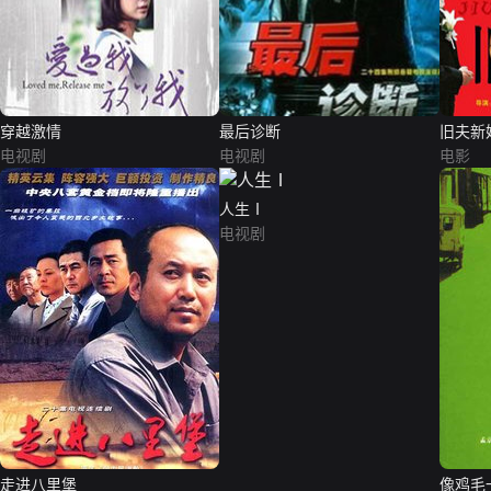
穿越激情
最后诊断
旧夫新
电视剧
电视剧
电影
人生Ⅰ
电视剧
走进八里堡
像鸡毛