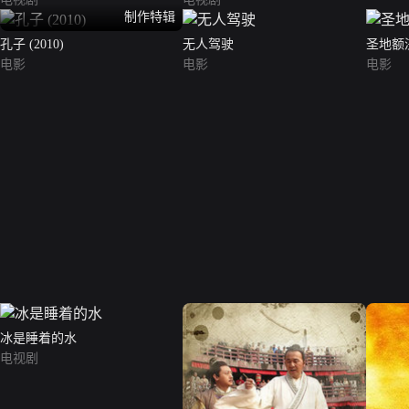
制作特辑
孔子 (2010)
无人驾驶
圣地额
电影
电影
电影
冰是睡着的水
电视剧