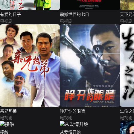
有爱的日子
震撼世界的七日
天下兄
电视剧
电视剧
电视剧
亲兄热弟
睁开你的眼睛
生命之
电视剧
电视剧
电视剧
接触
从爱情开始