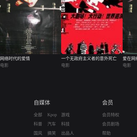
网络时代的爱情
一个无政府主义者的意外死亡
爱在网
电影
电影
电影
自媒体
会员
全部
Kpop
游戏
会员特权
科普
汽车
科技
会员剧场
国风
搞笑
出品人
帮助