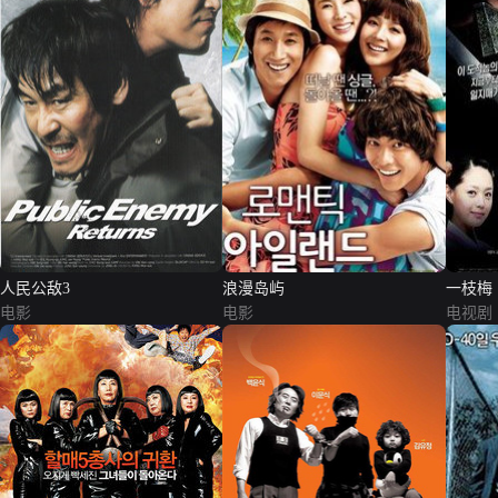
人民公敌3
浪漫岛屿
一枝梅
电影
电影
电视剧