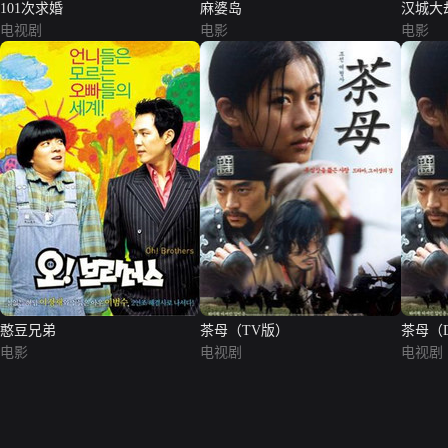
101次求婚
麻婆岛
汉城大
电视剧
电影
电影
憨豆兄弟
茶母（TV版）
茶母（
电影
电视剧
电视剧