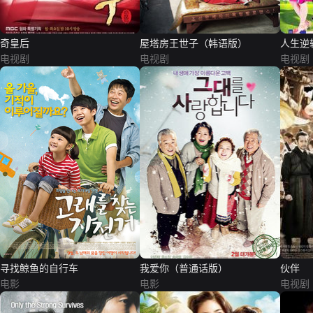
奇皇后
屋塔房王世子（韩语版）
人生逆
电视剧
电视剧
电视剧
寻找鲸鱼的自行车
我爱你（普通话版）
伙伴
电影
电影
电视剧