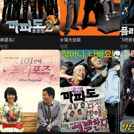
麻婆岛2
乡镇大劫案
飞吧爸
电影
电影
电影