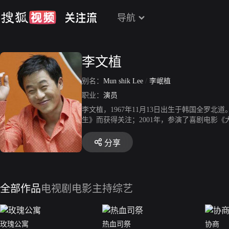
导航
李文植
别名：
Mun shik Lee
/
李岷植
职业：
演员
李文植，1967年11月13日出生于韩国全罗北
生》而获得关注；2001年，参演了喜剧电影《
片《黄山伐》；2004年，因参演犯罪电影《汉
年，主演了喜剧电影《人生大赛》；2007年，
分享
大赏特别电视剧助演赏；2009年，参演了历史
员；2012年，参演了穿越题材爱情喜剧《屋塔房王
年，参演了动作爱情喜剧《蒙面检察官》。
全部作品
电视剧
电影
主持综艺
玫瑰公寓
热血司祭
协商