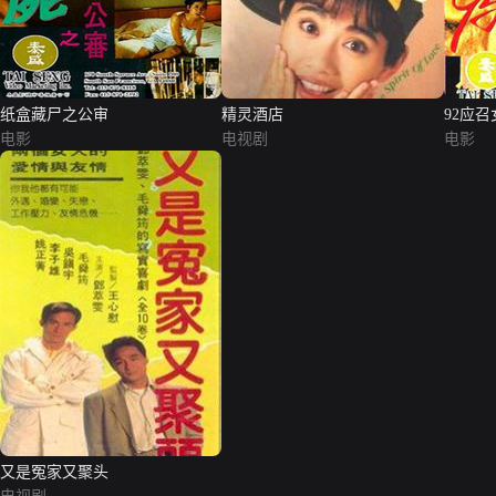
纸盒藏尸之公审
精灵酒店
92应召
电影
电视剧
电影
又是冤家又聚头