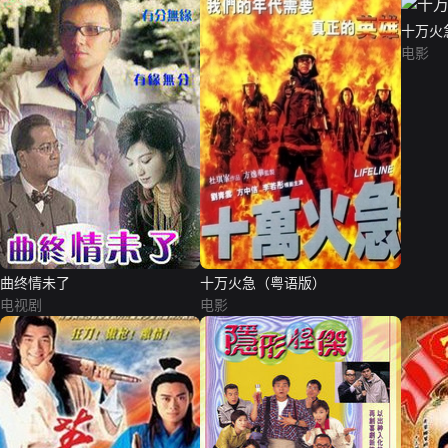
十万火
电影
曲终情未了
十万火急（粤语版）
电视剧
电影