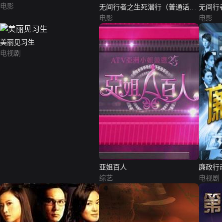
电影
无间行者之生死潜行（普通话
无间行
版）
电影
电影
美丽见习生
电视剧
亚姐百人
廉政行动
综艺
电视剧