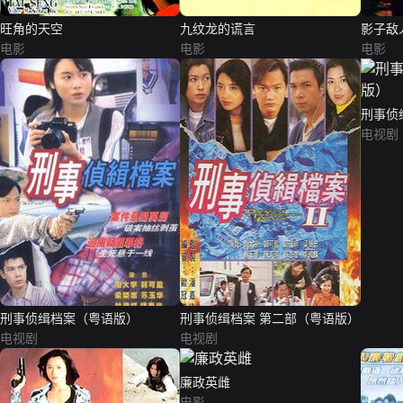
旺角的天空
九纹龙的谎言
影子敌
电影
电影
电影
刑事侦
电视剧
刑事侦缉档案（粤语版）
刑事侦缉档案 第二部（粤语版）
电视剧
电视剧
廉政英雌
电影