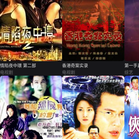
情陷夜中環 第二部
香港奇案实录
第一手
电视剧
电视剧
综艺