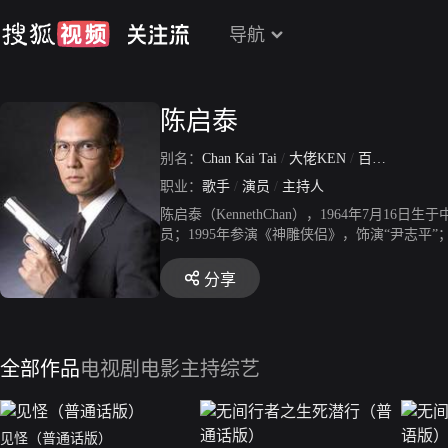
导航
陈启泰
别名：
Chan Kai Tai
/
大佬KEN
/
百万泰
/
陈医
职业：
歌手
/
演员
/
主持人
陈启泰（KennethChan），1964年7月
员；1995年参演《神雕侠侣》，饰演“尹志平”；
个约会》系列剧3部而被中国内地观众所知；20
歌手。2020年，参演的电影《无间行者之生死
分享
全部作品
电视剧
电影
主持综艺
见怪（普通话版）