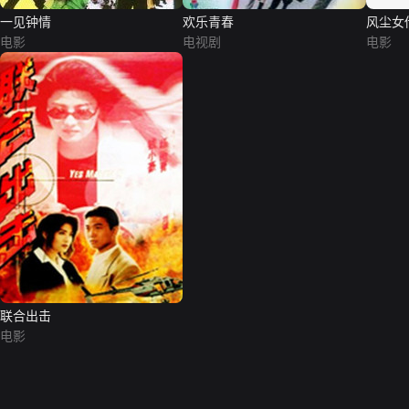
一见钟情
欢乐青春
风尘女
电影
电视剧
电影
联合出击
电影