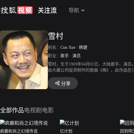
导航
雪村
别名：
Cun Xue
/
韩健
职业：
歌手
/
演员
雪村，生于1969年04月01日，大陆歌手、演
由大藏公司投资制作的歌曲《梅》，此作品在19
央电视台《东方时空》投资制作并播出其MTV
分享
全部作品
电视剧
电影
疯癫和尚之幻境传说
亿计划
回到明