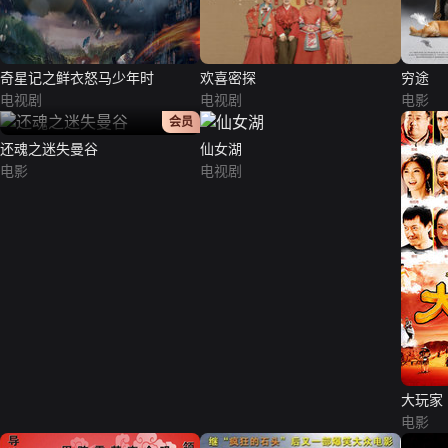
奇星记之鲜衣怒马少年时
欢喜密探
穷途
电视剧
电视剧
电影
正片
会员
还魂之迷失曼谷
仙女湖
电影
电视剧
大玩家
电影