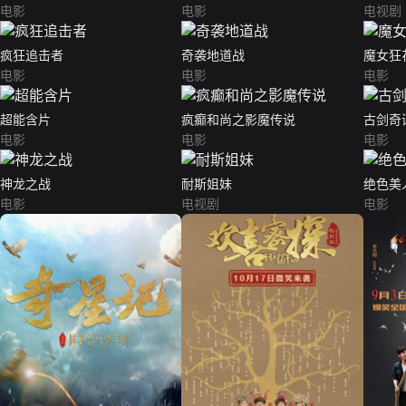
电影
电影
电视剧
疯狂追击者
奇袭地道战
魔女狂
电影
电影
电影
超能含片
疯癫和尚之影魔传说
古剑奇
电影
电影
电影
神龙之战
耐斯姐妹
绝色美
电影
电视剧
电影