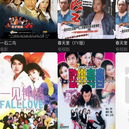
一石二鸟
春天里（TV版）
春天里
电影
电视剧
电视剧