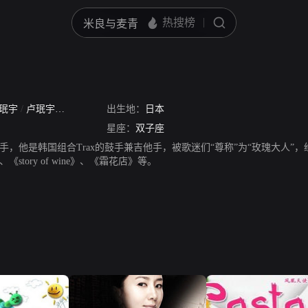
珉宇
/
卢珉宇
/
卢民宇
/
卢民佑
出生地：
日本
星座：
双子座
手，他是韩国组合Trax的鼓手兼吉他手，被歌迷们“尊称”为“玫瑰大人”
story of wine》、《霜花店》等。