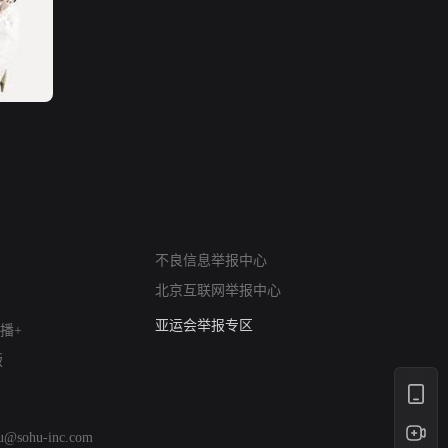
网络暴力有害信息举报
不良信息举报中心
12318 文化市场举报
北京互联网举报中心
算法推荐专项举报
亚运会举报专区
播+
涉历史虚无举报
版
网络谣言信息专项
涉政举报入口
涉未成年人举报
hu@sohu-inc.com