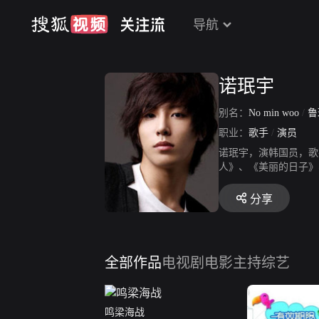
导航
诺珉宇
别名：
No min woo
/
鲁
职业：
歌手
/
演员
诺珉宇，演韩国员，歌
人》、《美丽的日子》、《
分享
全部作品
电视剧
电影
主持综艺
鸣梁海战