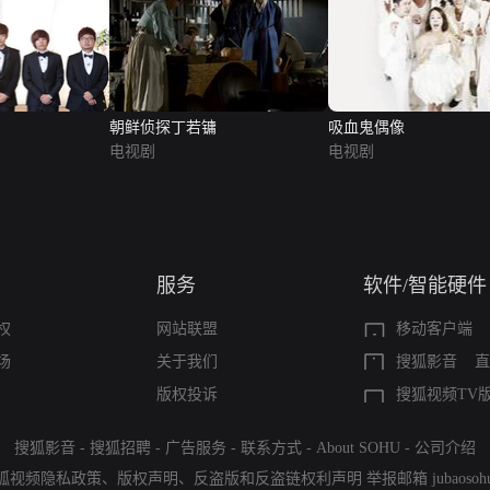
朝鲜侦探丁若镛
吸血鬼偶像
电视剧
电视剧
服务
软件/智能硬件
权
网站联盟
移动客户端
场
关于我们
搜狐影音
直
版权投诉
搜狐视频TV
搜狐影音
-
搜狐招聘
-
广告服务
-
联系方式
-
About SOHU
-
公司介绍
狐视频隐私政策
、
版权声明
、
反盗版和反盗链权利声明
举报邮箱
jubaoso