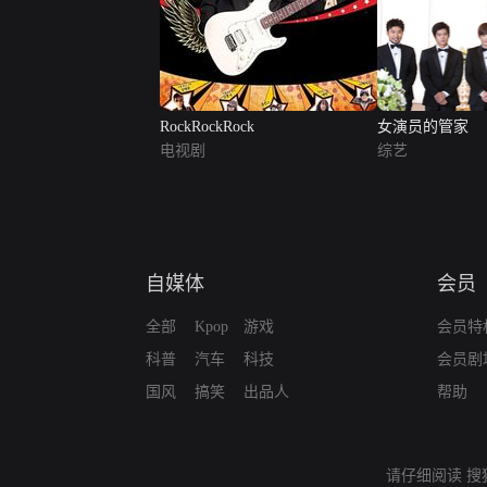
RockRockRock
女演员的管家
电视剧
综艺
自媒体
会员
全部
Kpop
游戏
会员特
科普
汽车
科技
会员剧
国风
搞笑
出品人
帮助
请仔细阅读
搜