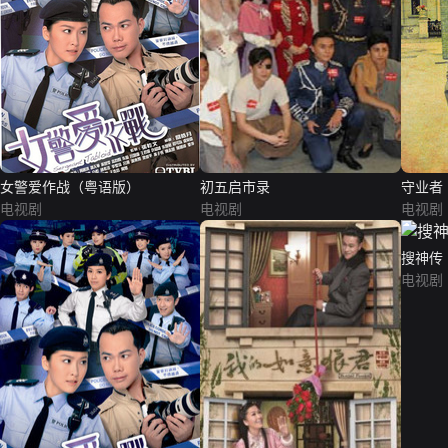
女警爱作战（粤语版）
初五启市录
守业者
电视剧
电视剧
电视剧
搜神传
电视剧