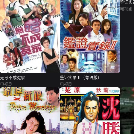
鉴证实
电视剧
无考不成冤家
鉴证实录 II（粤语版）
电视剧
电视剧