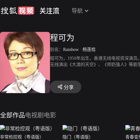
导航
程可为
别名：
Rainbow
/
杨莲桂
程可为，1950年出生，香港无线电视资深演员。
无线演出《大澳的天空》、《师奶强人》等剧
分享
全部作品
电视剧
电影
非常检控观（粤语版）
隐门（粤语版）
青春变