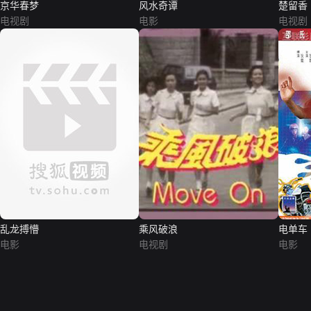
京华春梦
风水奇谭
楚留香
电视剧
电影
电视剧
乱龙搏懵
乘风破浪
电单车
电影
电视剧
电影