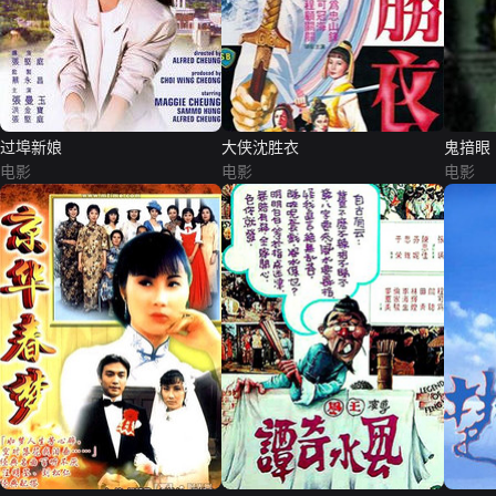
过埠新娘
大侠沈胜衣
鬼揞眼
电影
电影
电影