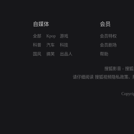
自媒体
会员
全部
Kpop
游戏
会员特权
科普
汽车
科技
会员剧场
国风
搞笑
出品人
帮助
搜狐影音
-
搜狐
请仔细阅读
搜狐视频隐私政策
、
Copyri