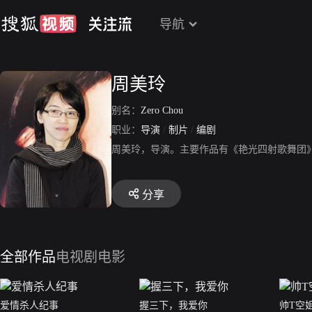
导航
周美玲
别名：
Zero Chou
职业：
导演
/
制片
/
编剧
周美玲，导演。主要作品有《艳光四射歌舞团
分享
全部作品
电视剧
电影
爱情杀人纪事
握三下，我爱你
帅T空