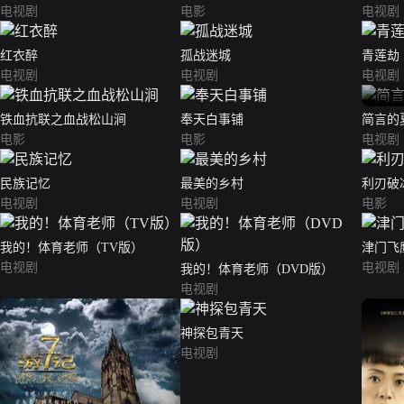
电视剧
电影
电视剧
红衣醉
孤战迷城
青莲劫
电视剧
电视剧
电视剧
铁血抗联之血战松山涧
奉天白事铺
简言的
电影
电影
电视剧
民族记忆
最美的乡村
利刃破
电视剧
电视剧
电影
我的！体育老师（TV版）
津门飞
电视剧
电视剧
我的！体育老师（DVD版）
电视剧
神探包青天
电视剧