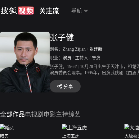
导航
张子健
别名：
Zhang Zijian
/
张建新
职业：
演员
/
主持人
/
导演
张子健，1968年10月28日出生于天津市
演员委员会理事。1995年，出演武侠剧《白
角，饰演尹剑平一角被观众熟知。2004年，在古
主演谍战剧《飞虎神鹰》播出，同年，主持山东
分享
《铿锵竹韵抒真情——张子健话说张志宽》出版
全部作品
电视剧
电影
主持综艺
暗刃
上海五虎
大唐狄