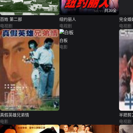
共20全
百姓 第二部
纽约丽人
完全婚
电视剧
电视剧
电视剧
白板
电影
真假英雄兄弟情
半把剪
电影
电视剧