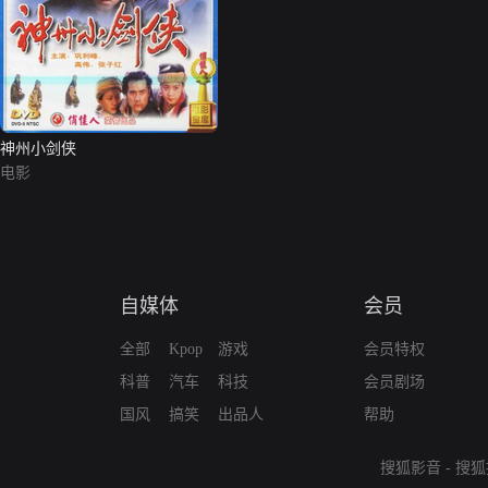
神州小剑侠
电影
自媒体
会员
全部
Kpop
游戏
会员特权
科普
汽车
科技
会员剧场
国风
搞笑
出品人
帮助
搜狐影音
-
搜狐