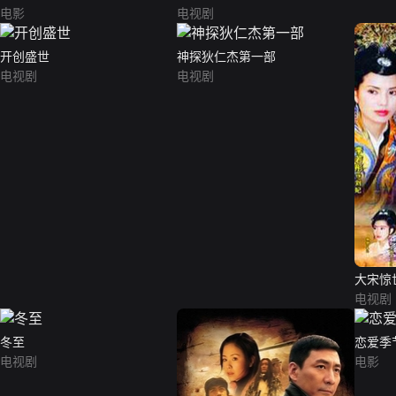
电影
电视剧
开创盛世
神探狄仁杰第一部
电视剧
电视剧
大宋惊
电视剧
冬至
恋爱季
电视剧
电影