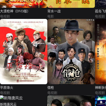
大漠枪神（DVD版）
背水一战
孤岛飞
电视剧
电影
电视剧
平原烽火
借枪
神断狄
电视剧
电视剧
电视剧
新隋唐风云