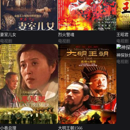
妻室儿女
烈火警魂
王昭君
电视剧
电视剧
电视剧
神探狄
电视剧
小巷总理
大明王朝1566