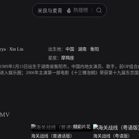
cya
/
Xin Liu
出生地：
中国
/
湖南
/
衡阳
星座：
摩羯座
989年1月13日出生于湖南省衡阳市，中国内地女演员、歌手，前OP组合成
进入娱乐圈；2006年主演第一部电影《十三棵泡桐》荣获第十九届东京国际
010年主演贺岁喜剧电影《戒烟不戒酒》受到关注；2013年出演电影《致
视剧《青丘狐传说》、《江城三月》和电影《发条城市》、《幸运是我》。2
演90后居委会副主任冯小夏；电影《智齿》在香港举办发布会；电影《余生
影像论坛，为“年度新锐影人”颁奖。2018年12月，刘雅瑟郭富城现身澳
》。2020年10月，凭借《荒野咖啡馆》荣获平遥电影展费穆荣誉最佳女演
奖。
MV
精彩片花
海关战线（普通话版）
海关战线（粤语版）