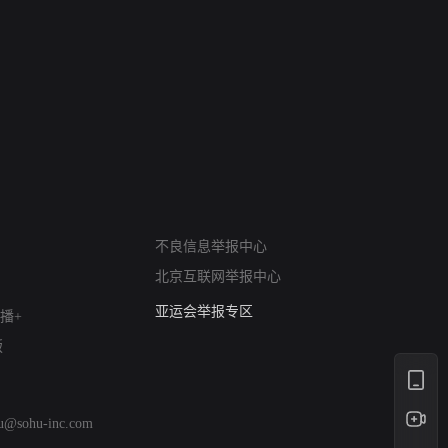
网络暴力有害信息举报
12318 文化市场举报
不良信息举报中心
算法推荐专项举报
北京互联网举报中心
亚运会举报专区
涉历史虚无举报
播+
网络谣言信息专项
版
涉政举报入口
涉未成年人举报
清朗自媒体乱象举报
hu@sohu-inc.com
涉民族宗教有害信息举报