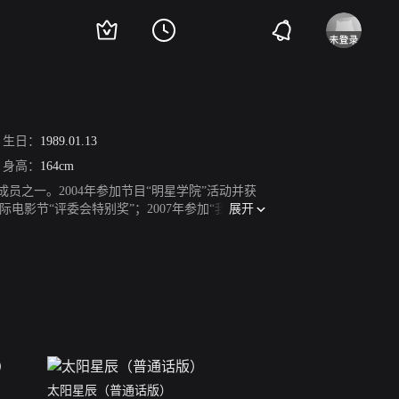
生日：
1989.01.13
身高：
164cm
员之一。2004年参加节目“明星学院”活动并获
展开
电影节“评委会特别奖”；2007年参加“我型我
我们终将逝去的青春》中朱小北而获得更高的知名
018年电视剧《新万家灯火》（原名《江城三
请多指教》参展北京国际电影节。2018年9月，
门国际影展，为新电影《麦路人》造势。2019年1
员。2022年7月，凭借《智齿》获得第40届香港
太阳星辰（普通话版）