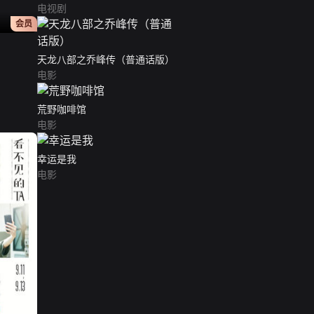
电视剧
正片
会员
天龙八部之乔峰传（普通话版）
电影
荒野咖啡馆
电影
幸运是我
电影