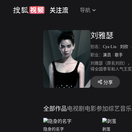
导航
刘雅瑟
别名：
Cya Liu
/
刘欣
/
职业：
演员
/
歌手
刘雅瑟（原名刘欣），1
得全国季军和人气王奖
秀”获得全国冠军；2
度。2016年参演电
分享
月》）开播，刘雅瑟饰
刘雅瑟参加第十三届青年
0月，加盟《演员请就位
电影金像奖最佳女主角
全部作品
电视剧
电影
参加综艺
音乐
隐身的名字
剥茧