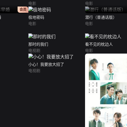
电影
电影
正片
会员
婚
极地密码
潜行（普通话版）
电影
电影
那时的我们
看不见的枕边人
电视剧
电影
小心！我要放大招了
电视剧