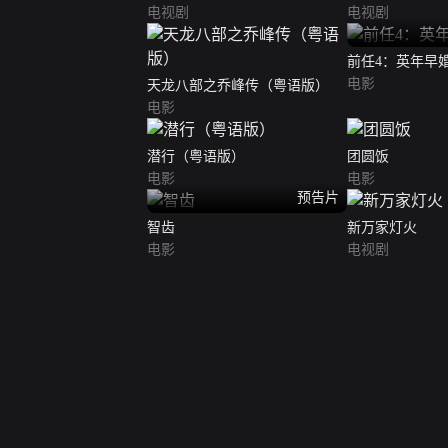
电视剧
电视剧
前任4：英年早
电影
天龙八部之乔峰传（粤语版）
电影
潜行（粤语版）
团圆饭
电影
电影
预告片
智齿
新万家灯火
电影
电视剧