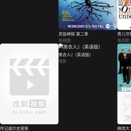
灵指神探 第二季
育儿守
电视剧
电视剧
黑衣人2（英语版）
电影
传记威尔史密斯
麻烦大