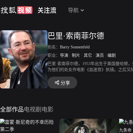
导航
巴里·索南菲尔德
别名：
Barry Sonnenfeld
职业：
导演
/
制片
/
其它
/
演员
/
编剧
巴里·索南菲尔德，1953年出生于美国曼哈顿
为他们的处女作电影《血迷宫》执镜。之后又
《战栗游戏》等。巴里·索南菲尔德1991年
受欢迎。1997年导演的《黑衣人》更是成为
分享
全部作品
电视剧
电影
九条命