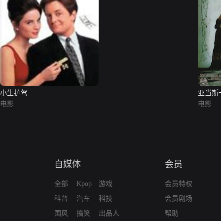
小生护驾
亚当斯
电影
电影
自媒体
会员
全部
Kpop
游戏
会员特权
科普
汽车
科技
会员剧场
国风
搞笑
出品人
帮助