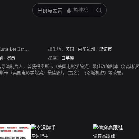
urtis Lee Hanson
/
Curtisamma
出生地：
美国
/
内华达州
/
里诺市
剧
/
演员
星座：
白羊座
名导演制片人，曾获得奥斯卡（美国电影学院奖）最佳改编剧本《洛城机
斯卡（美国电影学院奖）最佳影片（提名）《洛城机密》等荣誉。
幸运牌手
偷穿高跟鞋