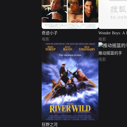
奇迹小子
Wonder Boys: A 
电影
the Pages
电影
推动摇篮的手
电影
狂野之河