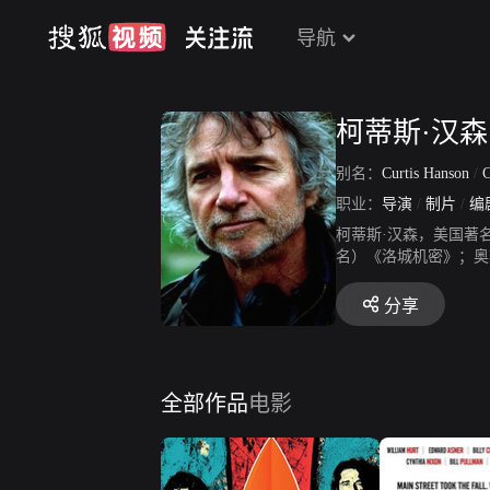
导航
柯蒂斯·汉森
别名：
Curtis Hanson
/
C
职业：
导演
/
制片
/
编
柯蒂斯·汉森，美国著
名）《洛城机密》；奥
分享
全部作品
电影