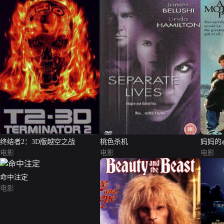
终结者2：3D版越空之战
桃色杀机
妈妈的
电影
电影
电影
命中注定
电影