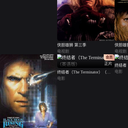
侠胆雄狮 第三季
侠胆雄
电视剧
电视剧
会员
正片
终结者
电影
终结者（The Terminator）（英
语版）
电影