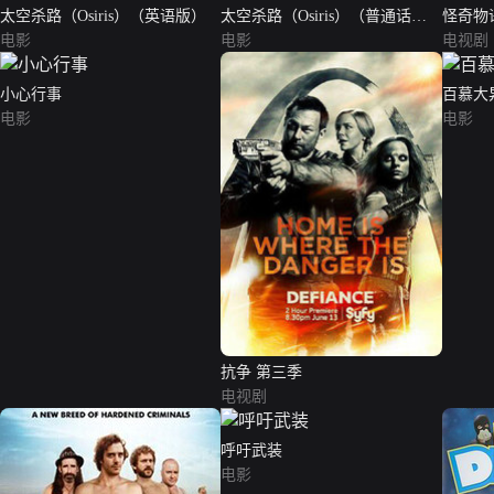
太空杀路（Osiris）（英语版）
太空杀路（Osiris）（普通话
怪奇物语
电影
版）
电影
Things 
电视剧
小心行事
百慕大
电影
电影
抗争 第三季
电视剧
呼吁武装
电影