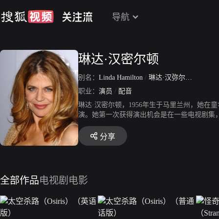
导航
琳达·汉密尔顿
别名：
Linda Hamilton
/
琳达·汉弥尔顿
/
Linda C
职业：
演员
/
配音
琳达·汉密尔顿，1956年生于马里兰州，她
演。她第一次获得演出机会是在一些电视剧集，
电影作品仍不多，观众对她最熟悉的应该要算1
结者》的续集，第二部《终结者》获得了巨大
分享
全部作品
电视剧
电影