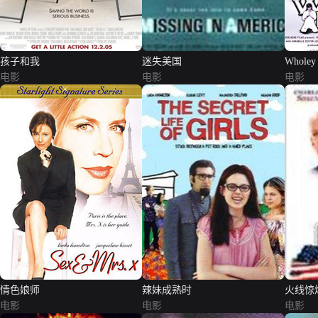
孩子和我
迷失美国
Wholey
电影
电影
电影
情色娘师
辣妹成熟时
火线惊
电影
电影
电影