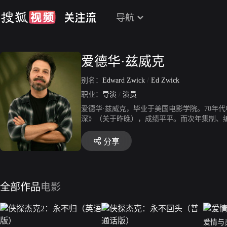
导航
爱德华·兹威克
别名：
Edward Zwick
/
Ed Zwick
职业：
导演
/
演员
爱德华·兹威克，毕业于美国电影学院。70年
深》（关于昨晚），成绩平平。而次年集制、
影片《光荣战役》更让他闻名遐迩，连同199
员》成绩亦不错。1999年制片的《莎翁情史
分享
全部作品
电影
爱情与