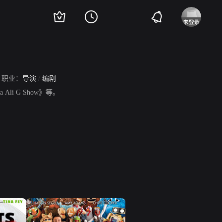
职业：
导演
/
编剧
 G Show》等。