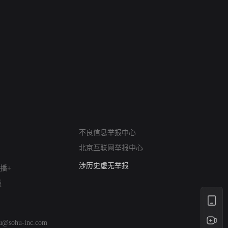
网络暴力有害信息举报
12318 文化市场举报
不良信息举报中心
算法推荐专项举报
北京互联网举报中心
亚运会举报专区
涉历史虚无举报
播+
网络谣言信息专项
版
涉政举报入口
涉未成年人举报
清朗自媒体乱象举报
hu@sohu-inc.com