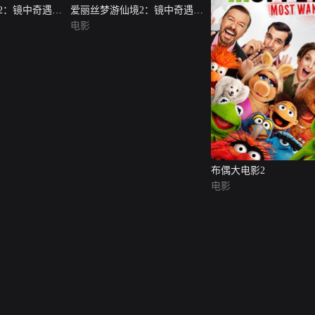
2：镜中奇遇记
爱丽丝梦游仙境2：镜中奇遇记
（英语版）
电影
布偶大电影2
电影