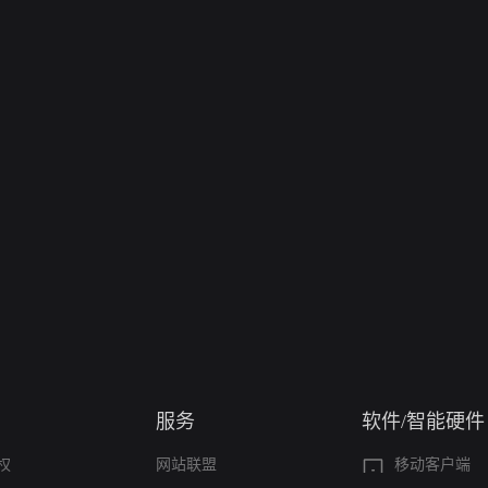
服务
软件/智能硬件
权
网站联盟
移动客户端