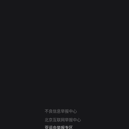
网络暴力有害信息举报
12318 文化市场举报
不良信息举报中心
算法推荐专项举报
北京互联网举报中心
亚运会举报专区