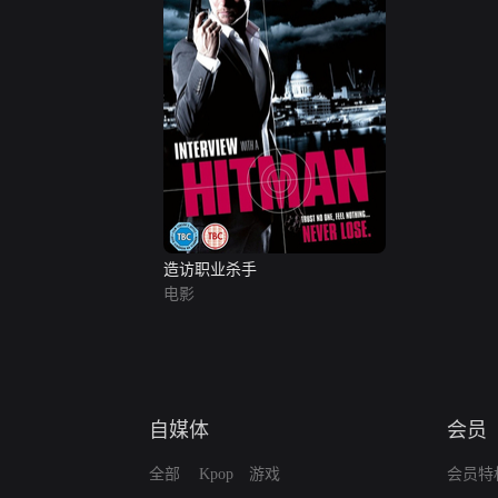
造访职业杀手
电影
自媒体
会员
全部
Kpop
游戏
会员特