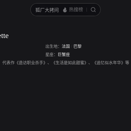
tte
出生地：
法国
/
巴黎
星座：
巨蟹座
lette，演员，代表作《造访职业杀手》、《生活是如此甜蜜》、《追忆似水年华》等