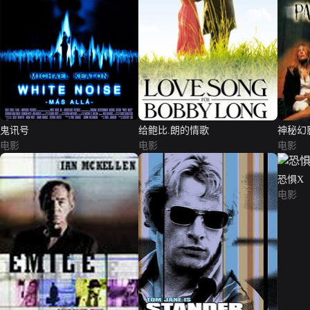
鬼讯号
给鲍比.朗的情歌
神秘幻
电影
电影
电影
恐惧X
电影