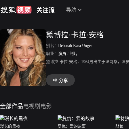
导航
黛博拉·卡拉·安格
别名：
Deborah Kara Unger
职业：
演员
/
制片
黛博拉·卡拉·安格，1964男出生于温哥华，
分享
全部作品
电视剧
电影
漫长的黑夜
复仇：爱的故事
豺狼