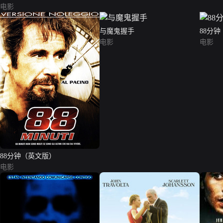
电影
与魔鬼握手
88分
电影
电影
88分钟（英文版）
电影