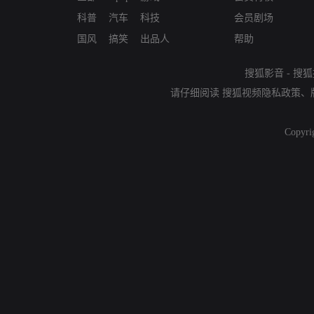
科普
汽车
科技
会员剧场
国风
搞笑
出品人
帮助
搜狐影音
-
搜狐
请仔细阅读
搜狐视频隐私政策
、
Copyri