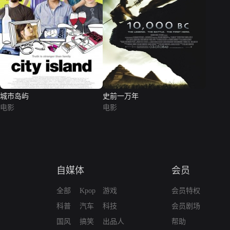
城市岛屿
史前一万年
电影
电影
自媒体
会员
全部
Kpop
游戏
会员特权
科普
汽车
科技
会员剧场
国风
搞笑
出品人
帮助