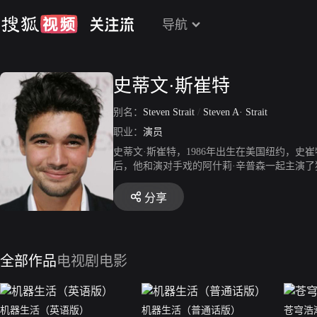
导航
史蒂文·斯崔特
别名：
Steven Strait
/
Steven A· Strait
职业：
演员
史蒂文·斯崔特，1986年出生在美国纽约，史
后，他和演对手戏的阿什莉·辛普森一起主演
分享
全部作品
电视剧
电影
机器生活（英语版）
机器生活（普通话版）
苍穹浩