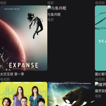
电影
电影
电视剧
与鱼共眠
电影
太空无垠 第一季
魔幻都
电视剧
电视剧
魔界契
电影