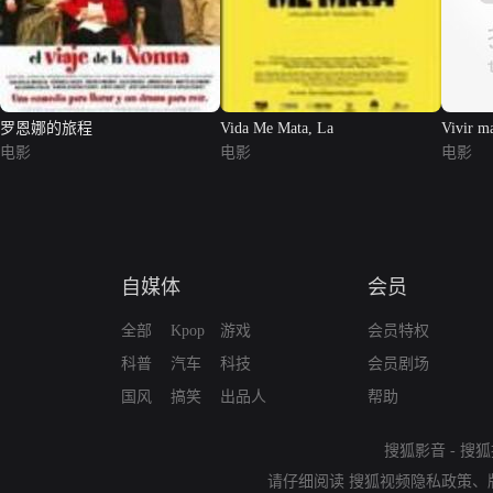
罗恩娜的旅程
Vida Me Mata, La
Vivir m
电影
电影
电影
自媒体
会员
全部
Kpop
游戏
会员特权
科普
汽车
科技
会员剧场
国风
搞笑
出品人
帮助
搜狐影音
-
搜狐
请仔细阅读
搜狐视频隐私政策
、