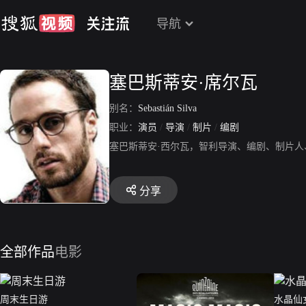
导航
塞巴斯蒂安·席尔瓦
别名：
Sebastián Silva
职业：
演员
/
导演
/
制片
/
编剧
塞巴斯蒂安·西尔瓦，智利导演、编剧、制片
分享
全部作品
电影
周末生日游
水晶仙