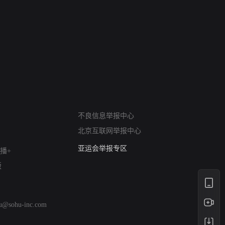
网络暴力有害信息举报
不良信息举报中心
12318 文化市场举报
北京互联网举报中心
算法推荐专项举报
亚运会举报专区
播+
涉历史虚无举报
版
网络谣言信息专项
涉政举报入口
涉未成年人举报
hu@sohu-inc.com
清朗自媒体乱象举报