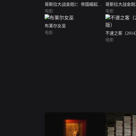
哥斯拉大战金刚2：帝国崛起
哥斯拉大战金刚
（英语版）
电影
（普通话版）
电影
布莱尔女巫
电影
不速之客（201
电影