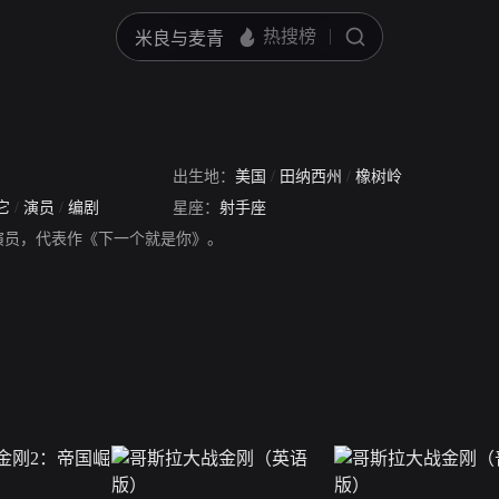
出生地：
美国
/
田纳西州
/
橡树岭
它
/
演员
/
编剧
星座：
射手座
演员，代表作《下一个就是你》。