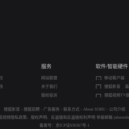
服务
软件/智能硬件
权
网站联盟
移动客户端
场
关于我们
搜狐影音
直
版权投诉
搜狐视频TV
搜狐影音
-
搜狐招聘
-
广告服务
-
联系方式
-
About SOHU
-
公司介绍
狐视频隐私政策
、
版权声明
、
反盗版和反盗链权利声明
举报邮箱
jubaoso
备案号：
京ICP证030367号-1