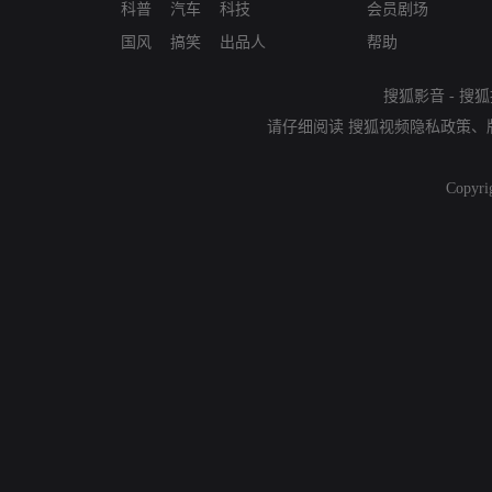
科普
汽车
科技
会员剧场
国风
搞笑
出品人
帮助
搜狐影音
-
搜狐
请仔细阅读
搜狐视频隐私政策
、
Copyri