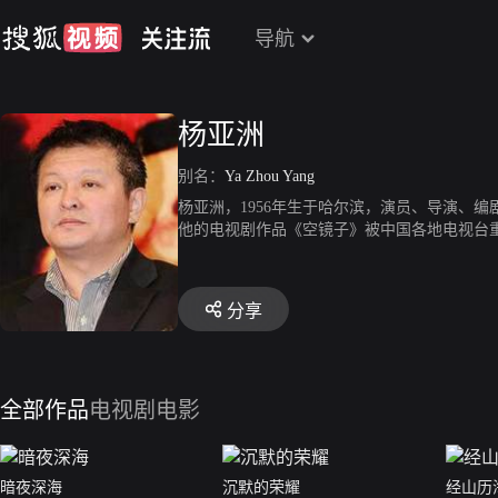
导航
杨亚洲
别名：
Ya Zhou Yang
杨亚洲，1956年生于哈尔滨，演员、导演、
他的电视剧作品《空镜子》被中国各地电视台重
利远东国际电影节最佳故事片奖，他的第二部电
最佳女主角、最佳女配角。《泥鳅也是鱼》是
如《家有九凤》也有极好的口碑。
分享
全部作品
电视剧
电影
暗夜深海
沉默的荣耀
经山历