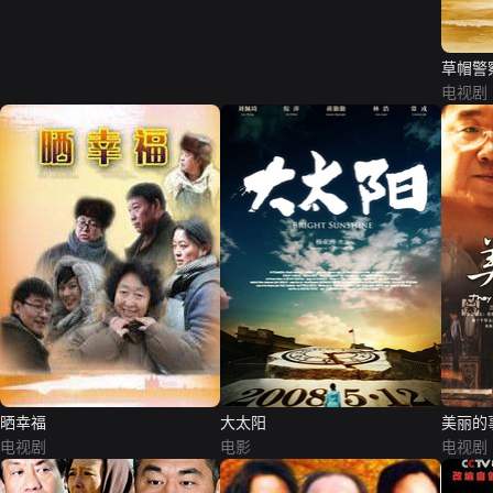
草帽警
电视剧
晒幸福
大太阳
美丽的
电视剧
电影
电视剧