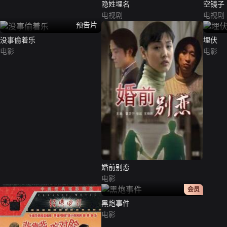
隐姓埋名
空镜子
电视剧
电视剧
预告片
没事偷着乐
埋伏
电影
电影
婚前别恋
电影
正片
会员
黑炮事件
电影