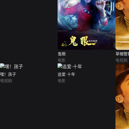
鬼眼
草帽警
电影
电视剧
嘿！孩子
追爱·十年
电视剧
电影