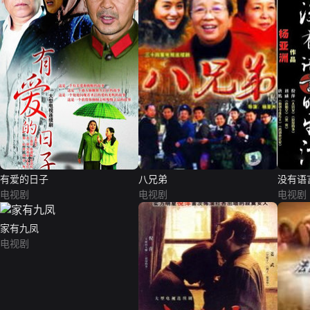
有爱的日子
八兄弟
没有语
电视剧
电视剧
电视剧
家有九凤
电视剧