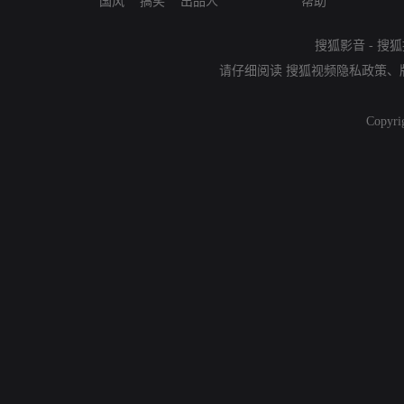
国风
搞笑
出品人
帮助
搜狐影音
-
搜狐
请仔细阅读
搜狐视频隐私政策
、
Copyri