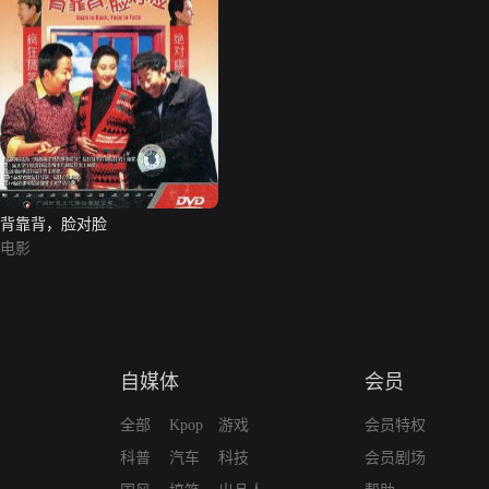
背靠背，脸对脸
电影
自媒体
会员
全部
Kpop
游戏
会员特权
科普
汽车
科技
会员剧场