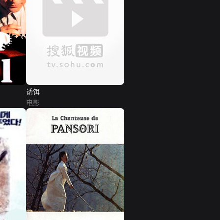
诱饵
电影