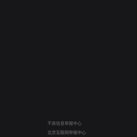
网络暴力有害信息举报
不良信息举报中心
12318 文化市场举报
北京互联网举报中心
算法推荐专项举报