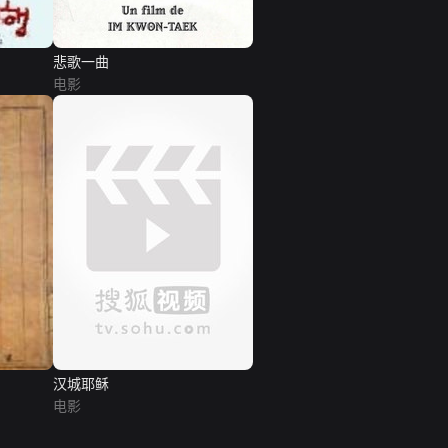
悲歌一曲
电影
汉城耶稣
电影