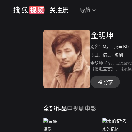
导航
金明坤
别名：
Myung gon Kim
职业：
演员
/
编剧
金明坤（???、Kim
《傻瓜宣言》、《永远
分享
全部作品
电视剧
电影
偶像
水的记忆