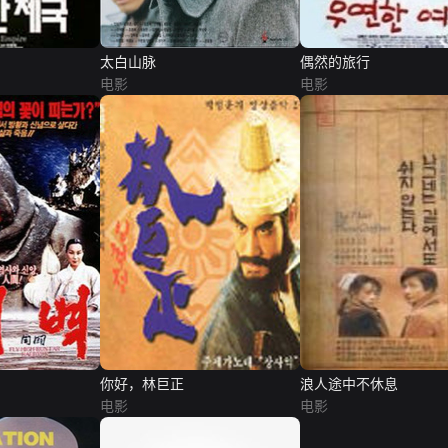
太白山脉
偶然的旅行
电影
电影
你好，林巨正
浪人途中不休息
电影
电影