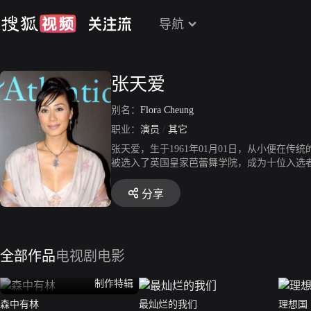
导航
张天爱
别名：
Flora Cheung
职业：
演员
/
其它
张天爱，生于1961年01月01日，从小便在
被选入了英国皇家芭蕾舞学院，成为十位入选者
发现芭蕾舞并不能为她解答人生种种疑问与困
事业，既拍电影又灌录唱片，霎时间成为声名
分享
身商场，然而，对生命的严肃与认真依然不变
她对人生、人性的疑问。这四年哲学教晓她从理性
渐上轨道。今日，张天爱闪烁地站在我们眼前
的影响，但她总是强调一点：我设计的服装，要
全部作品
电视剧
电影
际上也是小有名气了。主要作品有《再生人》
制作特辑
森中有林
最灿烂的我们
理想国