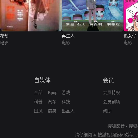
花劫
再生人
追女仔
电影
电影
电影
自媒体
会员
全部
Kpop
游戏
会员特权
科普
汽车
科技
会员剧场
国风
搞笑
出品人
帮助
搜狐影音
-
搜狐
请仔细阅读
搜狐视频隐私政策
、