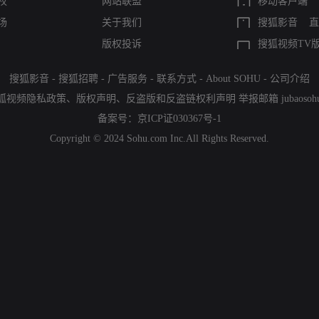
权
网站联盟
移动客户端
场
关于我们
搜狐影音
直
版权投诉
搜狐视频TV
搜狐影音
-
搜狐招聘
-
广告服务
-
联系方式
-
About SOHU
-
公司介绍
狐视频隐私政策
、
版权声明
、
反盗版和反盗链权利声明
举报邮箱
jubaoso
备案号：
京ICP证030367号-1
Copyright © 2024 Sohu.com Inc.All Rights Reserved.