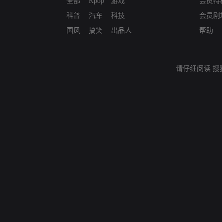
全部
Kpop
游戏
会员特
科普
汽车
科技
会员剧
国风
搞笑
出品人
帮助
请仔细阅读
搜