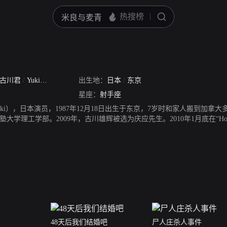
古川君
/
Yuki
/
小哥
/
古川小哥
出生地：
/
古川直树
日本
/
东京
星座：
射手座
aYuki），日本演员，1987年12月18日出生于东京，7岁时和家人搬到加
大学理工学部。2009年，古川雄辉被选为庆应先生。2010年1月底在“Ho
11年因在电影《高校新人》中饰演朝丘唯一角而正式出道。2013年主演
年9月，参演电视剧《一吻定情2》。2015年5月，参演电影《恋爱中毒大
》追加卡司，古川雄辉饰演从学生时代就开始单恋女主角樱庭润子的精英白
角，分别饰演西邑凉和村山隆；同年4月23日，参演由同名戏剧改编的电影
》。2019年6月23日，古川雄辉发文宣布已与圈外女友入籍结婚。2019
48天后我们结婚吧
尸人庄杀人事件