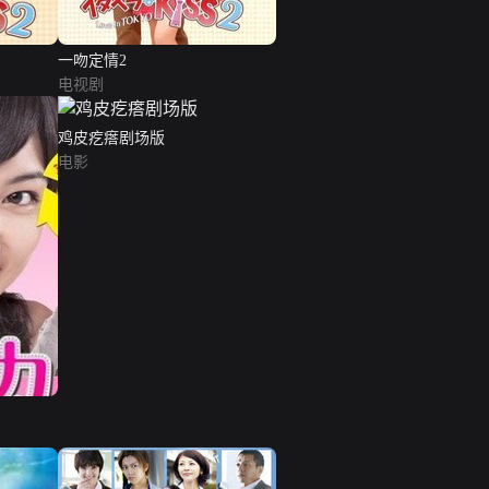
一吻定情2
电视剧
鸡皮疙瘩剧场版
电影