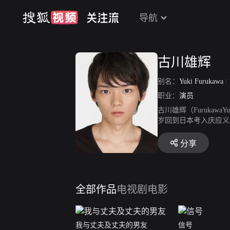
导航
古川雄辉
别名：
Yuki Furukawa
/
职业：
演员
古川雄辉（Furukaw
岁回到日本考入庆应义塾
从而进入演艺界。20
中国粉丝熟知。2014
分享
季月九剧集《朝五晚九
色》，片中一人分饰二
剧《只有我不存在的城市
消息。
全部作品
电视剧
电影
我与丈夫及丈夫的男友
信号