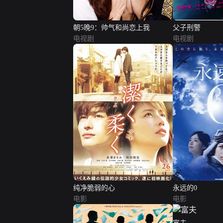
朝5晚9：帅气和尚恋上我
父子刑警
电视剧
电视剧
纯净脆弱的心
永远的0
电影
电影