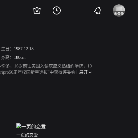
生日：
1987.12.18
身高：
180cm
拿大多伦多，16岁前往美国入读庆应义塾纽约学院，19
展开
ripro50周年校园新星选拔”中获得评委会特别奖，
电视剧《一吻定情》，剧中饰演男一号入江直树，为
作战》，饰演“年下男”早乙女亮一。9月，富士台秋
领三岛聪。2016年，主演日韩合拍电影《风の
《太阳》在日本上映。2017年，主演真人版电视
年10月11日，古川雄辉在微博上宣布女儿出生的好
一页的恋爱