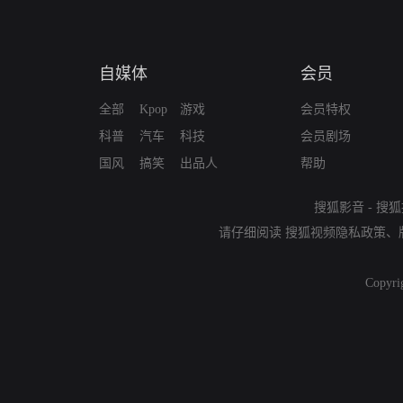
自媒体
会员
全部
Kpop
游戏
会员特权
科普
汽车
科技
会员剧场
国风
搞笑
出品人
帮助
搜狐影音
-
搜狐
请仔细阅读
搜狐视频隐私政策
、
Copyri