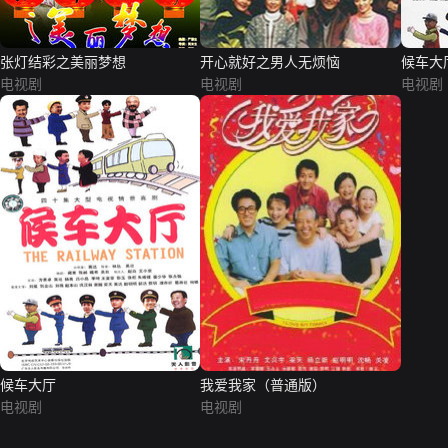
张灯结彩之美丽梦想
开心就好之男人无烦恼
候车大
电视剧
电视剧
电视剧
候车大厅
我爱我家（普通版）
电视剧
电视剧