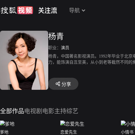
导航
杨青
职业：
演员
杨青，中国著名影视演员。1992年毕业于北
力，能饰演自丑至美，从小到老等截然不同的
赋。代表作：电视剧《外来妹》、《候车大厅
分享
全部作品
电视剧
电影
主持综艺
爹地
恋爱先生
小情书