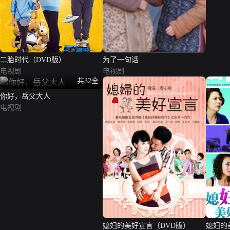
二胎时代（DVD版）
为了一句话
电视剧
电视剧
共32全
你好，岳父大人
电视剧
媳妇的美好宣言（DVD版）
媳妇的