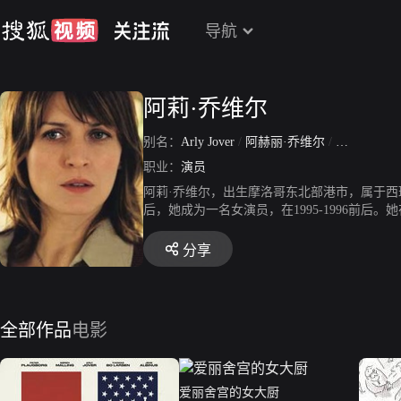
导航
阿莉·乔维尔
别名：
Arly Jover
/
阿赫丽·乔维尔
/
Araceli Jove
职业：
演员
阿莉·乔维尔，出生摩洛哥东北部港市，属于西
后，她成为一名女演员，在1995-1996前后。她在
演了《The Ballad of Johnny-Jane
情人Mercury。在随后的几年中，她在电影和电视
分享
里后不久，她得到了一个重要的角色，与让·雷诺一起出
牙，每年暑假Arly都会去看望他们。
全部作品
电影
爱丽舍宫的女大厨