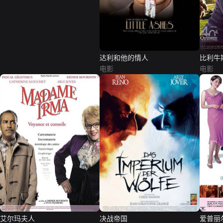
达利和他的情人
比利牛
电影
电影
艾尔玛夫人
决战帝国
爱普丽