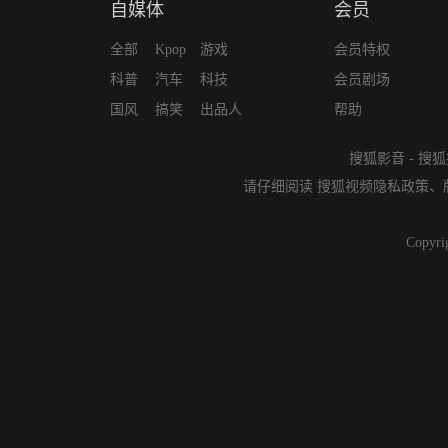
自媒体
会员
全部
Kpop
游戏
会员特权
科普
汽车
科技
会员剧场
国风
搞笑
出品人
帮助
搜狐影音
-
搜狐
请仔细阅读
搜狐视频隐私政策
、
Copyri