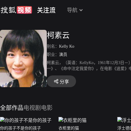
导航
柯素云
别名：
Kelly Ko
职业：
演员
柯素云，（英语：KellyKo，1961年1
一》、《命中注定我爱你》，在电影《追爱》中
分享
全部作品
电视剧
电影
你的孩子不是你的孩子
衣柜里的猫
浮士德