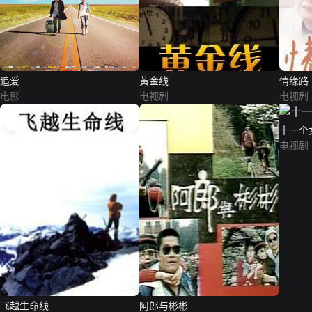
追爱
黄金线
情缘路
电影
电视剧
电视剧
十一个
电视剧
飞越生命线
阿郎与彬彬