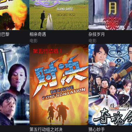
夜巴黎
相亲奇遇
杂技岁月
电影
电影
第五行动组之对决
猜心妙手