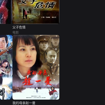
父子危情
电影
我的母亲赵一曼