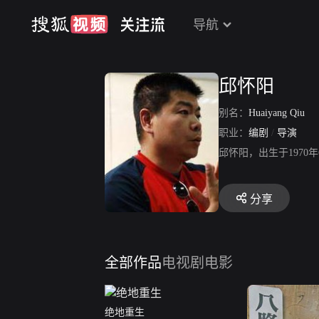
导航
邱怀阳
别名：
Huaiyang Qiu
职业：
编剧
/
导演
邱怀阳，出生于1970
分享
全部作品
电视剧
电影
绝地重生