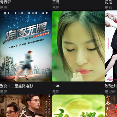
青春梦
王牌
初见
电影
电影
电影
别克十二星座微电影
十年
玫瑰炒
电影
电影
电视剧