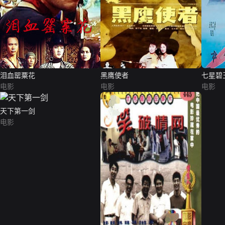
泪血罂粟花
黑鹰使者
七星碧
电影
电影
电影
天下第一剑
电影