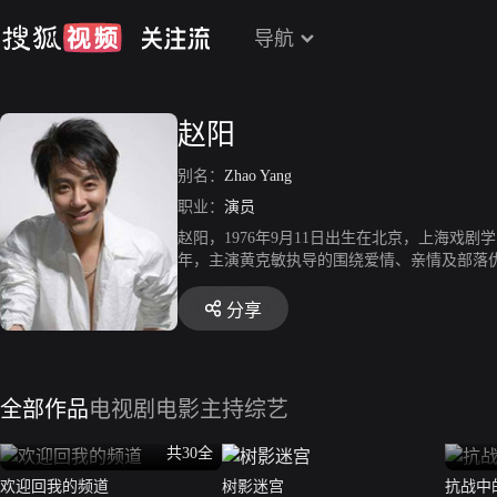
导航
赵阳
别名：
Zhao Yang
职业：
演员
赵阳，1976年9月11日出生在北京，上海戏剧学
年，主演黄克敏执导的围绕爱情、亲情及部落仇
年，主演古装作品《少年包青天3》。2007年
国，兴国！》。2011年，主演西藏历史题材长
分享
悬疑电影《嫌疑人X的献身》；同年，参演年代
8年，参演献礼改革开放40周年当代题材电视剧《
至7日，中国国家话剧院原创文献话剧《抗战中
23年1月24日，参加“奋进新征程——2023中
全部作品
电视剧
电影
主持综艺
共30全
欢迎回我的频道
树影迷宫
抗战中