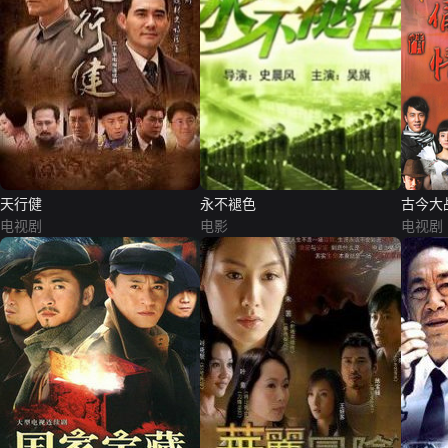
天行健
永不褪色
古今大
电视剧
电影
电视剧