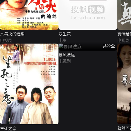
水与火的缠绵
双生花
真情给
电视剧
电影
电视剧
共22全
暴风法庭
电视剧
生死之恋
蓦然回