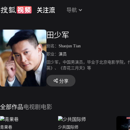
导航
田少军
别名：
Shaojun Tian
职业：
演员
田少军，中国男演员，毕业于北京电影学院，
英》、《杏花三月天》等
分享
全部作品
电视剧
电影
青果巷
少共国际师