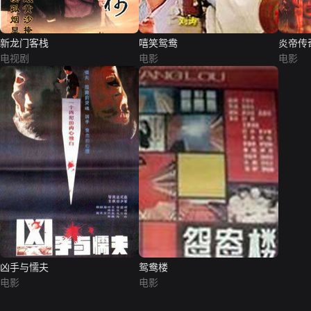
新龙门客栈
嘻笑鸳鸯
炎帝传
电视剧
电影
电影
凶手与懦夫
鸳鸯楼
电影
电影