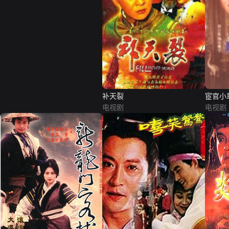
补天裂
宦官小
电视剧
电视剧