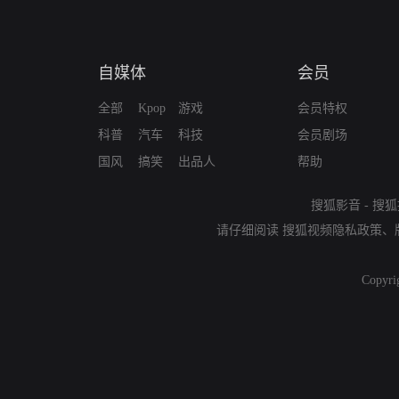
自媒体
会员
全部
Kpop
游戏
会员特权
科普
汽车
科技
会员剧场
国风
搞笑
出品人
帮助
搜狐影音
-
搜狐
请仔细阅读
搜狐视频隐私政策
、
Copyri