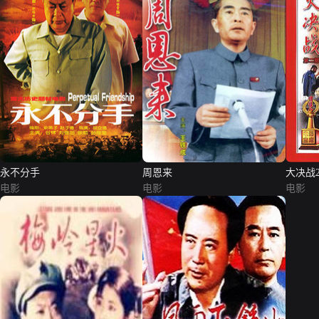
永不分手
周恩来
大决战
电影
电影
电影