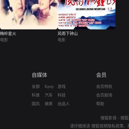
梅岭星火
风雨下钟山
电影
电影
自媒体
会员
全部
Kpop
游戏
会员特权
科普
汽车
科技
会员剧场
国风
搞笑
出品人
帮助
搜狐影音
-
搜狐
请仔细阅读
搜狐视频隐私政策
、