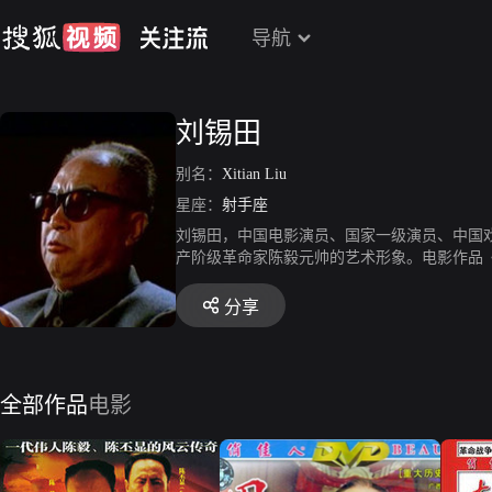
导航
刘锡田
别名：
Xitian Liu
星座：
射手座
刘锡田，中国电影演员、国家一级演员、中国
产阶级革命家陈毅元帅的艺术形象。电影作品
《周恩来》、《大转折》、《大进军－大战宁
分享
全部作品
电影