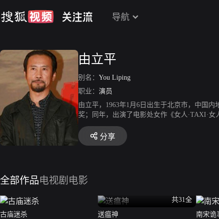
导航
由立平
别名：
You Liping
职业：
演员
由立平，1963年1月6日出生于北京市，中国
奖；同年，出演了电影处女作《女人·TAXI·女
月8日，出演的古装剧《水浒传》首播。2000年
006年3月，出演的抗战剧《刀锋1937》播出。
分享
上映。2011年1月4日，出演的古装言情穿越剧
出演的传记电影《黄金时代》上映。2015年12
年，主演的微电影《一件小事》上映，凭借该片获
20年1月20日，出演的热血青春励志剧《热血
全部作品
电视剧
电影
共31全
古庙迷杀
送瘟神
南宋诡