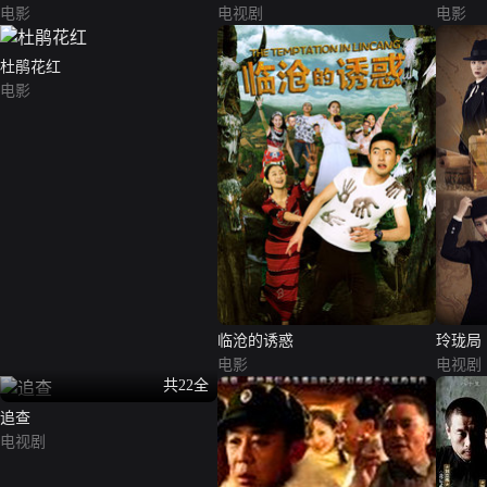
电影
电视剧
电影
杜鹃花红
电影
临沧的诱惑
玲珑局
电影
电视剧
共22全
追查
电视剧