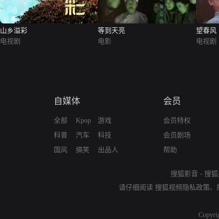
山乡溢彩
等到天亮
望春风
电视剧
电影
电视剧
自媒体
会员
全部
Kpop
游戏
会员特权
科普
汽车
科技
会员剧场
国风
搞笑
出品人
帮助
搜狐影音
-
搜狐
请仔细阅读
搜狐视频隐私政策
、
Copyri