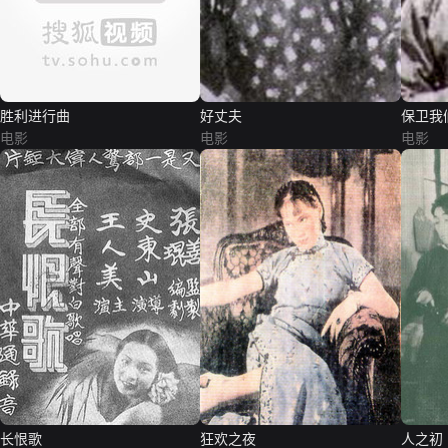
胜利进行曲
好丈夫
保卫我
电影
电影
电影
长恨歌
狂欢之夜
人之初