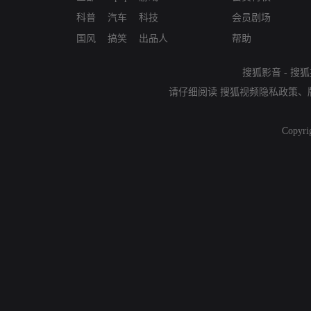
科普
汽车
科技
会员剧场
国风
搞笑
出品人
帮助
搜狐影音
-
搜狐
请仔细阅读
搜狐视频隐私政策
、
Copyri