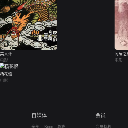
美人计
同居之
电影
电影
杨花恨
电影
自媒体
会员
全部
Kpop
游戏
会员特权