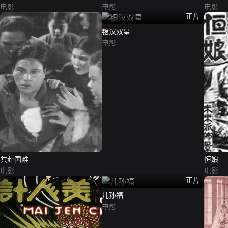
电影
电影
电影
正片
银汉双星
电影
共赴国难
恒娘
电影
电影
正片
儿孙福
电影