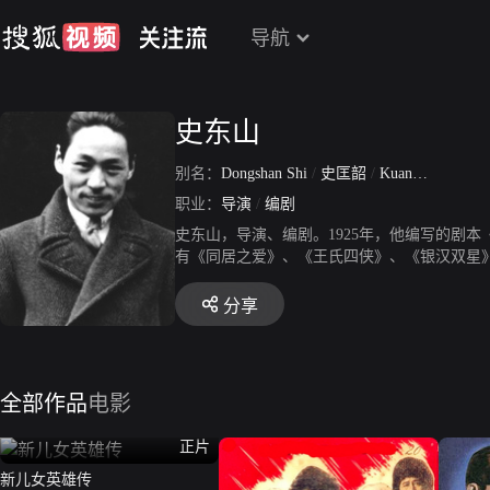
导航
史东山
别名：
Dongshan Shi
/
史匡韶
/
Kuangshao Shi
职业：
导演
/
编剧
史东山，导演、编剧。1925年，他编写的剧
有《同居之爱》、《王氏四侠》、《银汉双星》
编导了一系列广泛触及社会问题，有鲜明时代
分享
全部作品
电影
正片
新儿女英雄传