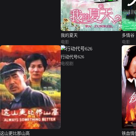
我的夏天
多情谷
电影
电影
行动代号626
电视剧
这山更比那山高
铁血情