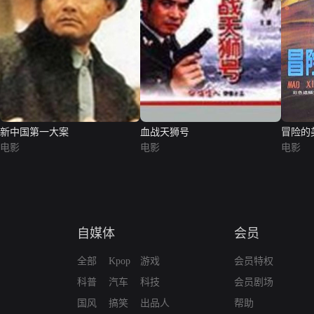
新中国第一大案
血战天狮号
冒险的
电影
电影
电影
自媒体
会员
全部
Kpop
游戏
会员特权
科普
汽车
科技
会员剧场
国风
搞笑
出品人
帮助