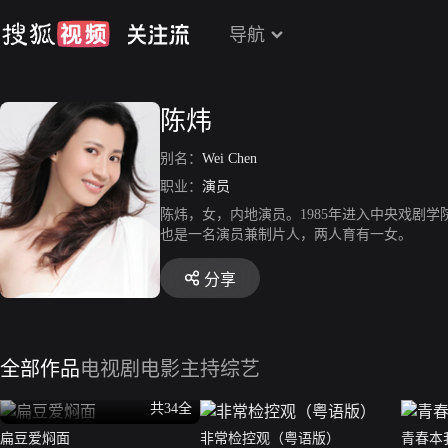
导航
陈炜
别名：
Wei Chen
职业：
演员
陈炜，女，内地演员。1985年进入中央戏剧
也是一名演员兼制片人，两人育有一女。
分享
全部作品
电视剧
电影
主持综艺
共34全
扁豆爱焖面
非常检控观（粤语版）
青春本