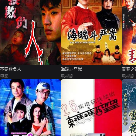
不要欺负人
海瑞斗严嵩
青春之歌
电影
电视剧
电视剧