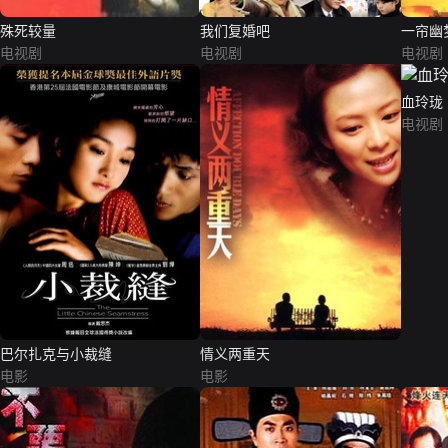
殊死较量
我们复婚吧
一帘幽
电视剧
电视剧
电视剧
血玲珑
电视剧
巴尔扎克与小裁缝
情义两重天
电影
电影