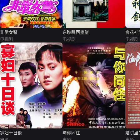
非常女警
东瞧瞧西望望
雪花神
电视剧
电视剧
电视剧
寡妇十日谈
与你同住
陷阱里
电影
电影
电影