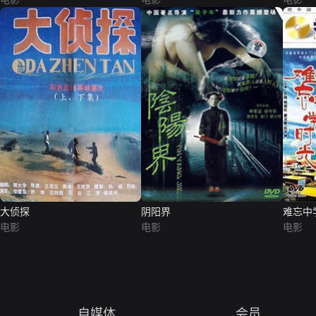
大侦探
阴阳界
难忘中
电影
电影
电影
自媒体
会员