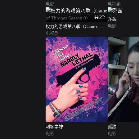
电影
电视剧
共6全
乔茜
电影
权力的游戏第八季（Game of
Thrones Season 8）
电视剧
刺客学妹
孤独
电影
电影