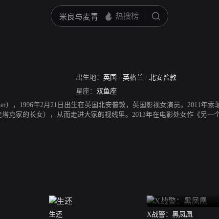
出生地：
英国
/
英格兰
/
北安普敦
星座：
双鱼座
Turner），1996年2月21日出生在英国北安普敦，英国影视女演员。201
史塔克家的长女），从而走进大家的视线里。2013年在电影处女作《另一
青年艺人大奖喜剧或剧情类电视剧最佳年轻女配角的提名。2015年，参
生还
X战警：黑凤凰