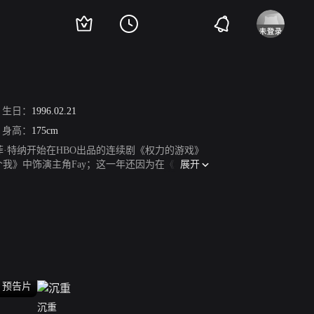
生日：
1996.02.21
身高：
175cm
1年索菲·特纳开始在HBO出品的连续剧《权力的游戏》
展开
个我》中饰演主角Fay；这一年还因为在《权力的
演电影《X战警：天启》，
预告片
沉重