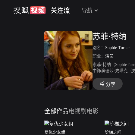
导航
苏菲·特纳
别名：
Sophie Turner
职业：
演员
索菲·特纳（Sophie
中饰演珊莎·史塔克（
游戏》中的表现，获得
分享
全部作品
电视剧
电影
复仇少女组
阶梯之间