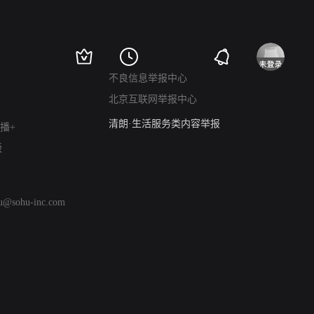
涉历史虚无举报
网络谣言信息专项
涉政举报入口
涉未成年人举报
不良信息举报中心
清朗自媒体乱象举报
北京互联网举报中心
涉民族宗教有害信息举报
清朗·生活服务类内容举报
播+
清朗春节网络环境整治
版
涉企举报专区
AI生成内容
打假治敲
hu@sohu-inc.com
网络暴力有害信息举报
12318 文化市场举报
算法推荐专项举报
亚运会举报专区
涉历史虚无举报
网络谣言信息专项