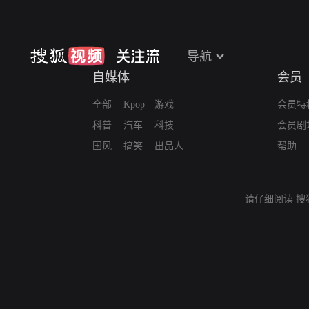
导航
自媒体
会员
全部
Kpop
游戏
会员特
科普
汽车
科技
会员剧
国风
搞笑
出品人
帮助
请仔细阅读
搜