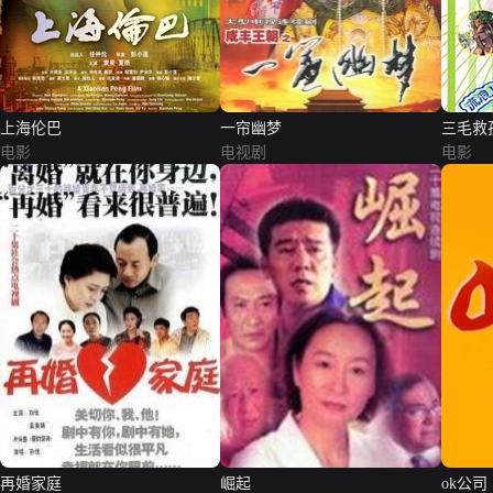
上海伦巴
一帘幽梦
三毛救
电影
电视剧
电影
再婚家庭
崛起
ok公司