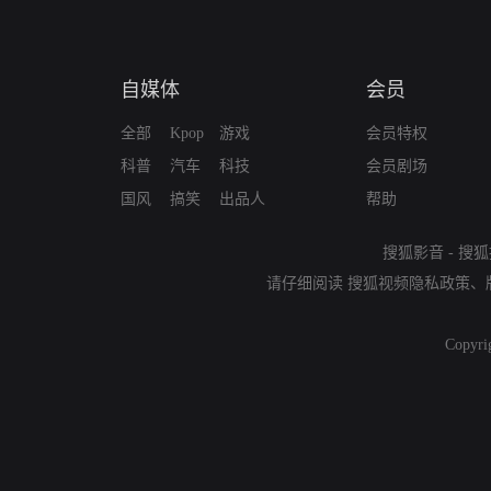
自媒体
会员
全部
Kpop
游戏
会员特权
科普
汽车
科技
会员剧场
国风
搞笑
出品人
帮助
搜狐影音
-
搜狐
请仔细阅读
搜狐视频隐私政策
、
Copyri