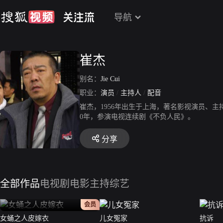
导航
崔杰
别名：
Jie Cui
职业：
演员
/
主持人
/
配音
崔杰，1956年出生于上海，著名影视演员、
0年，参演电视连续剧《不负人民》。
分享
全部作品
电视剧
电影
主持综艺
正片
会员
女蛹之人皮嫁衣
儿女冤家
抗诉