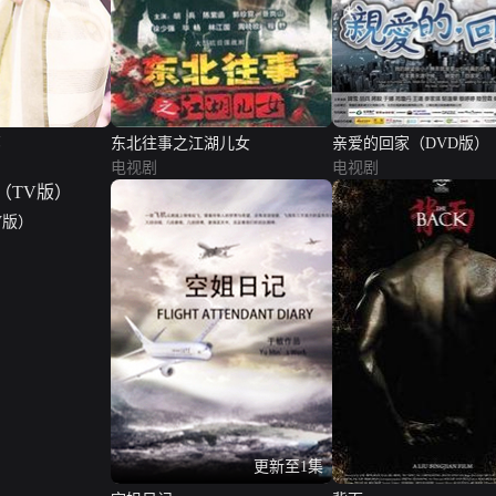
部
东北往事之江湖儿女
亲爱的回家（DVD版）
电视剧
电视剧
V版）
更新至1集