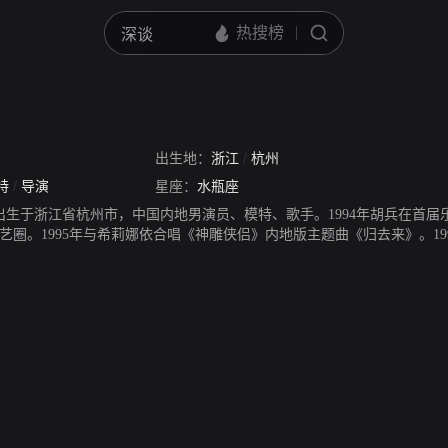
出生地：
浙江
/
杭州
特
/
导演
星座：
水瓶座
14日出生于浙江省杭州市，中国内地男演员、模特、歌手。1994年胡兵在
艺圈。1995年与希莉娜依合唱《神雕侠侣》内地版主题曲《归去来》。19
中国内地四大小生。2001年开始主演系列都市爱情喜剧《粉红女郎》、《双
11年出国深造后正式宣布回国，成立胡兵工作室，并主演都市励志剧《亲爱
影《我的罗马假日》。2013年主演职场女性励志剧《女人的武器》。201
》。2016年参演温情励志时尚剧《妈妈向前冲冲冲》。2017年参演青春
19年10月24日获颁骑士团“荣誉校尉”（Officierd’Honneur）勋章。2