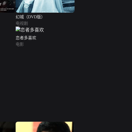
幻城（DVD版）
电视剧
恋者多喜欢
电影