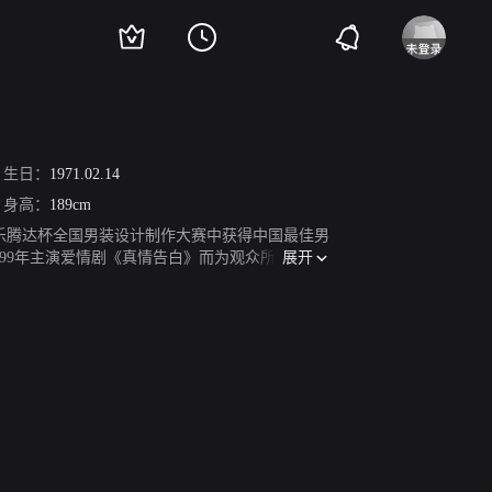
生日：
1971.02.14
身高：
189cm
首届乐腾达杯全国男装设计制作大赛中获得中国最佳男
展开
99年主演爱情剧《真情告白》而为观众所熟知。2
响炮》和《摇摆女郎》。2009年主演日本电视剧
的回家》。2012年主演都市爱情剧《姐姐立正向
4年主演都市现代时尚剧《如果我爱你》。2015
励志偶像剧《游泳先生》。2018年主演革命历史
022年9月10日，参加《2022“月是故乡明”华侨华人