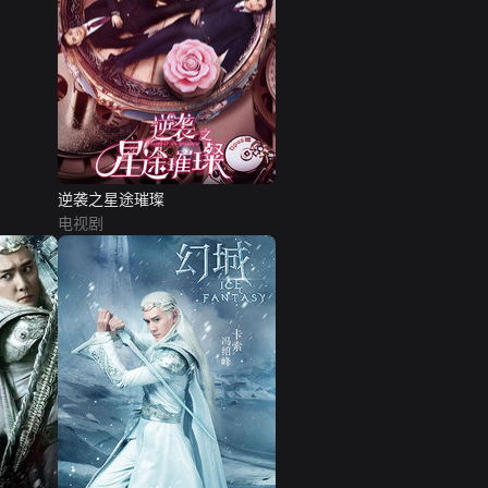
逆袭之星途璀璨
电视剧