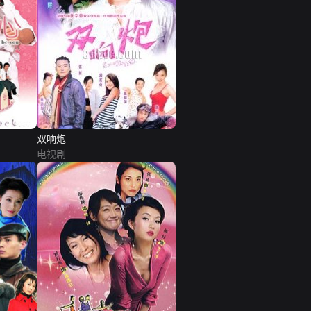
双响炮
电视剧