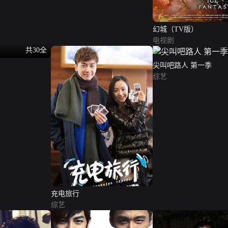
幻城（TV版）
电视剧
共30全
尖叫吧路人 第一季
综艺
充电旅行
综艺