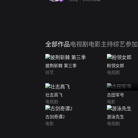
全部作品
电视剧
电影
主持综艺
参加
披荆斩棘 第三季
粉领女郎
综艺
电视剧
壮志高飞
古田军号
电视剧
电影
古剑奇谭2
游泳先生
电影
电视剧