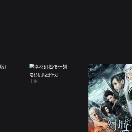
洛杉矶捣蛋计划
电影