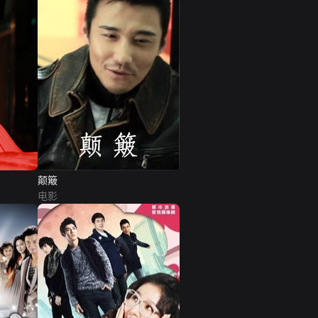
颠簸
电影