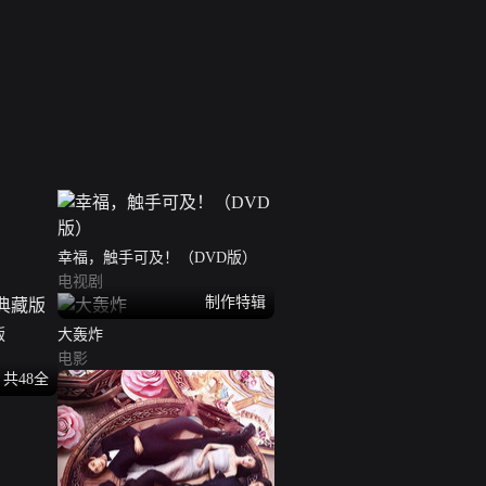
幸福，触手可及！（DVD版）
电视剧
制作特辑
版
大轰炸
电影
共48全